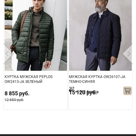
КУРТКА МУЖСКАЯ PEPLOS
МУЖСКАЯ КУРТКА OW26107-JA
К
OW2413-JА ЗЕЛЕНЫЙ
ТЕМНО-СИНЯЯ
O
15 120 руб.
+1512 бонуса
8 855 руб.
12 650 руб.
1