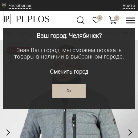
Челябинск
Войти
0
0
Мужская одежда: классическая и современная
Верхняя мужская одежда
•
•
Ваш город: Челябинск?
Зная Ваш город, мы сможем показать
Распродажа
товары в наличии в выбранном городе.
Сменить город
Ок