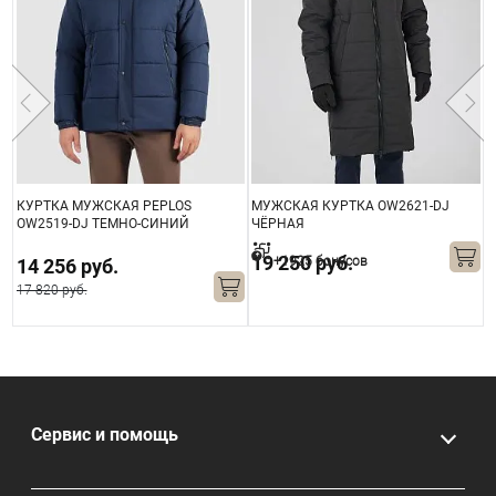
КУРТКА МУЖСКАЯ PEPLOS
МУЖСКАЯ КУРТКА OW2621-DJ
М
OW2519-DJ ТЕМНО-СИНИЙ
ЧЁРНАЯ
Т
19 250 руб.
+1925 бонусов
14 256 руб.
17 820 руб.
Сервис и помощь