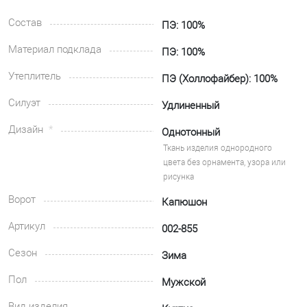
Состав
ПЭ: 100%
Материал подклада
ПЭ: 100%
Утеплитель
ПЭ (Холлофайбер): 100%
Силуэт
Удлиненный
Дизайн
Однотонный
Ткань изделия однородного
цвета без орнамента, узора или
рисунка
Ворот
Капюшон
Артикул
002-855
Сезон
Зима
Пол
Мужской
Вид изделия