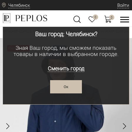
Челябинск
Войти
0
0
Мужская одежда: классическая и современная
Верхняя мужская одежда
•
•
Ваш город: Челябинск?
Зная Ваш город, мы сможем показать
Распродажа
товары в наличии в выбранном городе.
Сменить город
Ок