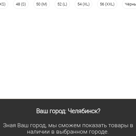
(XS)
48 (S)
50 (M)
52 (L)
54 (XL)
56 (XXL)
Чёрн
Размер одежды
Размер 
100
104
100
96
Рост
Рост
176
176
Ваш город: Челябинск?
Зная Ваш город, мы сможем показать товары в
наличии в выбранном городе.