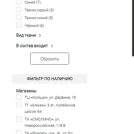
Синий
(7)
Темно-серый
(3)
Темно-синий
(5)
Чёрный
(6)
Вид ткани
Трикотажный
(1)
В состав входит
Вискоза
(24)
Лен
(1)
Сбросить
Полиэстер
(24)
Спандекс
(20)
ФИЛЬТР ПО НАЛИЧИЮ
Шерсть
(1)
Магазины
ТЦ «Кольцо», ул. Дарвина, 18
ТГ «Алмаз», 3 эт., Копейское
шоссе, 64
ТК «СМОЛИНО», ул.
Новороссийская, 118 В
ТК «Фрегат», цок. эт., ул. Бр.