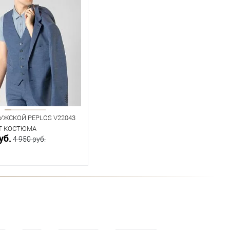
УЖСКОЙ PEPLOS V22043
Т КОСТЮМА
уб.
4 950 руб.
В корзину
ичии
ица размеров