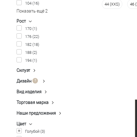
104
(16)
44 (XXS)
46 
Размер одежды
Показать ещё 2
92
96
Рост
170
(1)
Рост
176
(22)
176
182
182
(18)
188
(2)
194
(1)
Силуэт
Полуприлегающий
(22)
Приталенный
(2)
Дизайн
Клетка контрастная
(2)
Клетка неконтрастная
(3)
Вид изделия
Жилет
(24)
Микродизайн
(6)
Торговая марка
Claudio Verdi
(1)
Однотонная Гладь
(7)
Peplos
(23)
Наши предложения
Пестроткань
(4)
Распродажа
(18)
Показать ещё 1
Цвет
Голубой
(3)