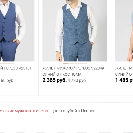
 PEPLOS V25151-
ЖИЛЕТ МУЖСКОЙ PEPLOS V22049
ЖИЛЕТ М
СИНИЙ ОТ КОСТЮМА
СИНИЙ О
2 365 руб.
1 485 р
480 руб.
4 730 руб.
орзину
В корзину
ических мужских жилетов
, цвет голубой в Пеплос.
В наличии
В нал
азмеров
Таблица размеров
Табл