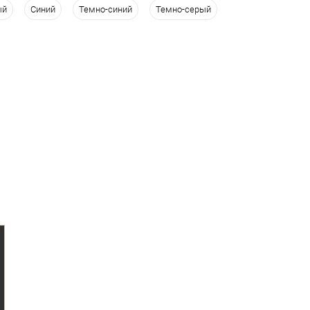
ый
Синий
Темно-синий
Темно-серый
одежды
100
104
182
188
194