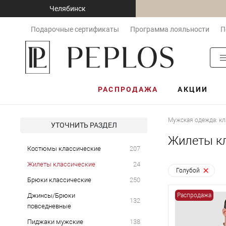
Челябинск
Подарочные сертификаты
Программа лояльности
П
РАСПРОДАЖА
АКЦИИ
Мужская одежда: кл
УТОЧНИТЬ РАЗДЕЛ
Жилеты кл
Костюмы классические
207
Жилеты классические
24
Голубой
Брюки классические
250
Джинсы/Брюки
Распродажа
132
повседневные
Пиджаки мужские
138