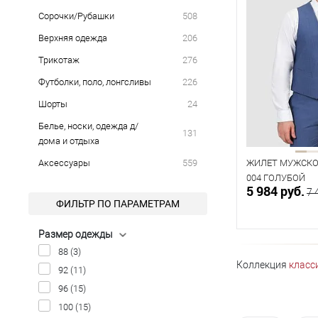
Сорочки/Рубашки
508
Верхняя одежда
206
Трикотаж
276
Футболки, поло, лонгсливы
226
Шорты
24
Белье, носки, одежда д/
131
дома и отдыха
Аксессуары
559
ЖИЛЕТ МУЖСКОЙ
004 ГОЛУБОЙ
5 984 руб.
7 
ФИЛЬТР ПО ПАРАМЕТРАМ
Размер одежды
В к
88
(3)
Коллекция
класс
92
(11)
В наличии
96
(15)
100
(15)
Таблица р