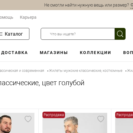
О
Не смогли найти нужную вещь или размер?
омощь
Карьера
Каталог
ДОСТАВКА
МАГАЗИНЫ
КОЛЛЕКЦИИ
ВОП
ассическая и современная
Жилеты мужские классические, костюмные
Жил
•
•
ассические, цвет голубой
Распродажа
Распрода