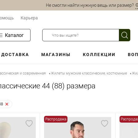
О
Не смогли найти нужную вещь или размер?
омощь
Карьера
Каталог
ДОСТАВКА
МАГАЗИНЫ
КОЛЛЕКЦИИ
ВОП
ассическая и современная
Жилеты мужские классические, костюмные
Жил
•
•
ассические 44 (88) размера
88
Распродажа
Распрода