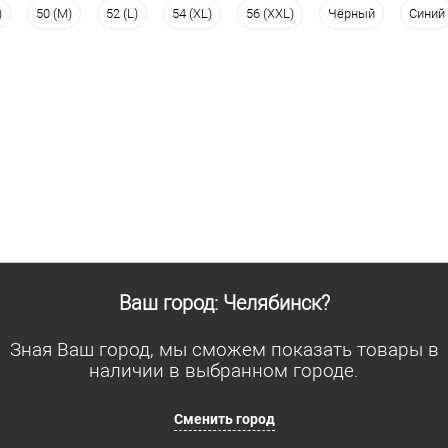
)
50 (M)
52 (L)
54 (XL)
56 (XXL)
Чёрный
Синий
Размер одежды
Размер 
88
88
Рост
Рост
176
176
Ваш город: Челябинск?
Зная Ваш город, мы сможем показать товары в
наличии в выбранном городе.
Сменить город