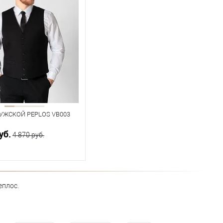
УЖСКОЙ PEPLOS VB003
уб.
4 870 руб.
В корзину
еплос.
ичии
ица размеров