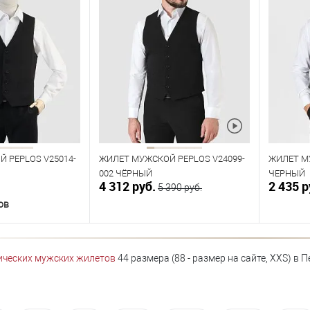
 PEPLOS V25014-
ЖИЛЕТ МУЖСКОЙ PEPLOS V24099-
ЖИЛЕТ М
002 ЧЁРНЫЙ
ЧЕРНЫЙ
4 312 руб.
2 435 р
5 390 руб.
ов
орзину
В корзину
ических мужских жилетов
44 размера (88 - размер на сайте, XXS) в П
В наличии
В нал
азмеров
Таблица размеров
Табл