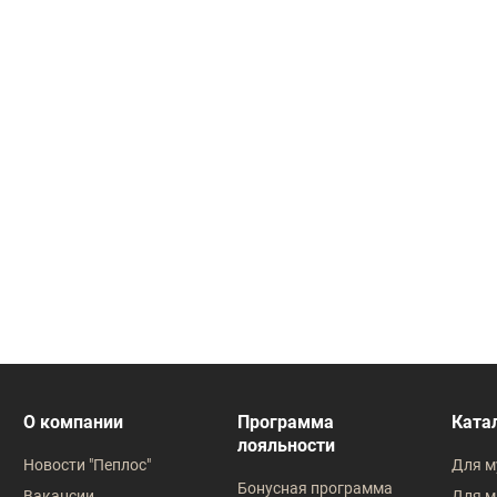
О компании
Программа
Ката
лояльности
Новости "Пеплос"
Для м
Бонусная программа
Вакансии
Для м