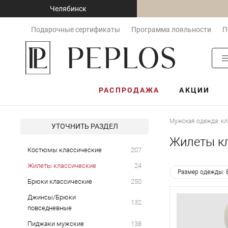
Челябинск
Подарочные сертификаты
Программа лояльности
П
РАСПРОДАЖА
АКЦИИ
Мужская одежда: кл
УТОЧНИТЬ РАЗДЕЛ
Жилеты кл
Костюмы классические
207
Жилеты классические
24
Размер одежды: 
Брюки классические
250
Джинсы/Брюки
132
повседневные
Пиджаки мужские
138