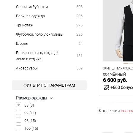
Сорочки/Рубашки
508
Верхняя одежда
206
Трикотаж
276
Футболки, поло, лонгсливы
226
Шорты
24
Белье, носки, одежда д/
131
дома и отдыха
Аксессуары
559
ЖИЛЕТ МУЖСКОЙ
004 ЧЁРНЫЙ
6 600 руб.
ФИЛЬТР ПО ПАРАМЕТРАМ
+660 бонус
Размер одежды
В к
88
(3)
Коллекция
класс
92
(11)
В наличии
96
(15)
100
(15)
Таблица р