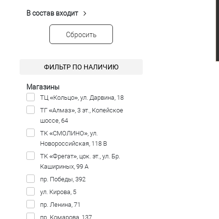
Темно-серый
(3)
В состав входит
Вискоза
(24)
Темно-синий
(5)
Лен
(1)
Чёрный
(6)
Сбросить
Полиэстер
(24)
Спандекс
(20)
ФИЛЬТР ПО НАЛИЧИЮ
Шерсть
(1)
Магазины
ТЦ «Кольцо», ул. Дарвина, 18
ТГ «Алмаз», 3 эт., Копейское
шоссе, 64
ТК «СМОЛИНО», ул.
Новороссийская, 118 В
ТК «Фрегат», цок. эт., ул. Бр.
Кашириных, 99 А
пр. Победы, 392
ул. Кирова, 5
пр. Ленина, 71
пр. Комарова, 137