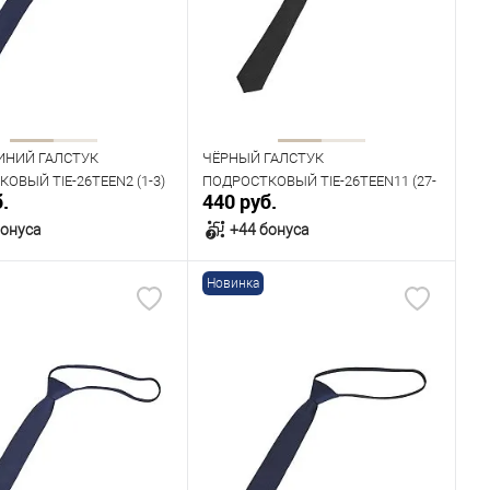
ИНИЙ ГАЛСТУК
ЧЁРНЫЙ ГАЛСТУК
ОВЫЙ TIE-26TEEN2 (1-3)
ПОДРОСТКОВЫЙ TIE-26TEEN11 (27-
.
440 руб.
6)
бонуса
+44 бонуса
Новинка
В корзину
В корзину
ичии
В наличии