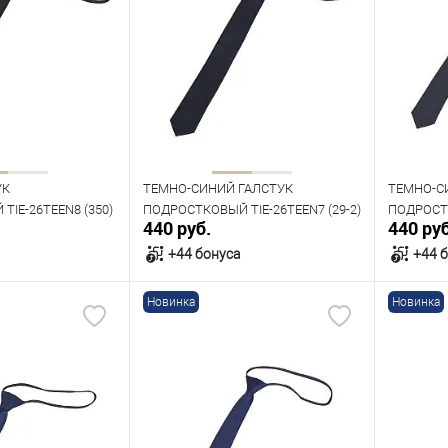
УК
ТЕМНО-СИНИЙ ГАЛСТУК
ТЕМНО-С
IE-26TEEN8 (350)
ПОДРОСТКОВЫЙ TIE-26TEEN7 (29-2)
ПОДРОСТК
440 руб.
440 руб
+44 бонуса
+44 
Новинка
Новинка
орзину
В корзину
В наличии
В нал