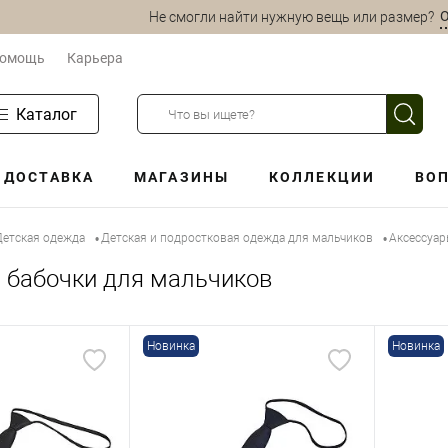
О
Не смогли найти нужную вещь или размер?
омощь
Карьера
Каталог
ДОСТАВКА
МАГАЗИНЫ
КОЛЛЕКЦИИ
ВОП
Детская одежда
Детская и подростковая одежда для мальчиков
Аксессуар
•
•
и бабочки для мальчиков
Новинка
Новинка