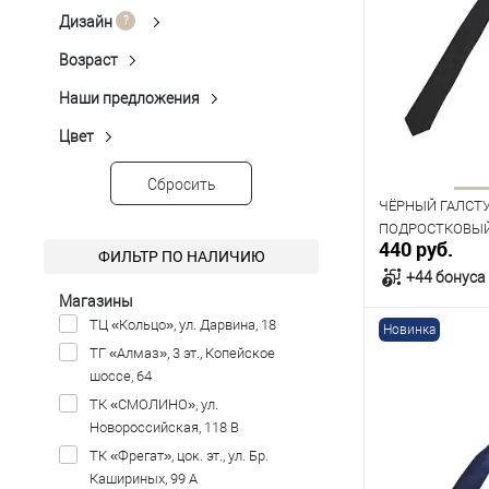
Дизайн
Микродизайн
(24)
Однотонная Гладь
(6)
Возраст
Детское
(43)
Фактурный Однотонный
(13)
Наши предложения
Новинка
(25)
Цвет
Бордовый
(1)
Красный
(6)
Сбросить
Синий
(3)
ЧЁРНЫЙ ГАЛСТ
Темно-синий
(25)
ПОДРОСТКОВЫЙ T
440 руб.
ФИЛЬТР ПО НАЛИЧИЮ
Чёрный
(8)
+44 бонуса
Магазины
ТЦ «Кольцо», ул. Дарвина, 18
Новинка
В к
ТГ «Алмаз», 3 эт., Копейское
шоссе, 64
В наличии
ТК «СМОЛИНО», ул.
Новороссийская, 118 В
ТК «Фрегат», цок. эт., ул. Бр.
Кашириных, 99 А