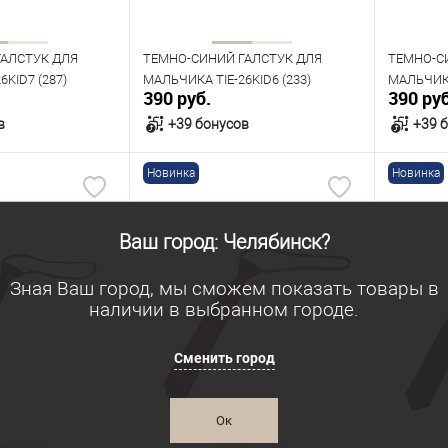
ГАЛСТУК ДЛЯ
ТЕМНО-СИНИЙ ГАЛСТУК ДЛЯ
ТЕМНО-С
KID7 (287)
МАЛЬЧИКА TIE-26KID6 (233)
МАЛЬЧИКА
390 руб.
390 руб
в
+39 бонусов
+39 
Новинка
Новинка
орзину
В корзину
В наличии
В нал
Ваш город: Челябинск?
Зная Ваш город, мы сможем показать товары в
наличии в выбранном городе.
Сменить город
Ок