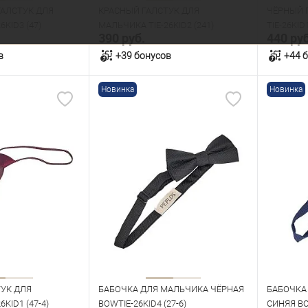
ГАЛСТУК ДЛЯ
КРАСНЫЙ ГАЛСТУК ДЛЯ
ЧЁРНЫЙ 
KID3 (47)
МАЛЬЧИКА TIE-26KID2 (241)
TIE-26KID1
390 руб.
440 руб
в
+39 бонусов
+44 
Новинка
Новинка
орзину
В корзину
В наличии
В нал
УК ДЛЯ
БАБОЧКА ДЛЯ МАЛЬЧИКА ЧЁРНАЯ
БАБОЧКА
KID1 (47-4)
BOWTIE-26KID4 (27-6)
СИНЯЯ BO