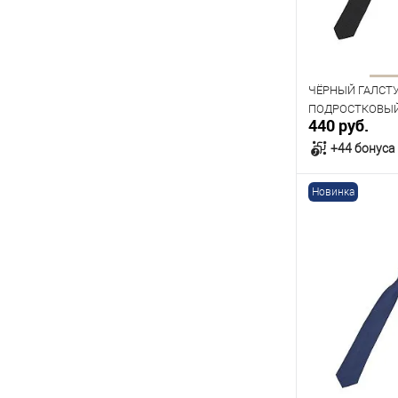
ЧЁРНЫЙ ГАЛСТ
ПОДРОСТКОВЫЙ 
440 руб.
(111)
+44 бонуса
Новинка
В к
В наличии