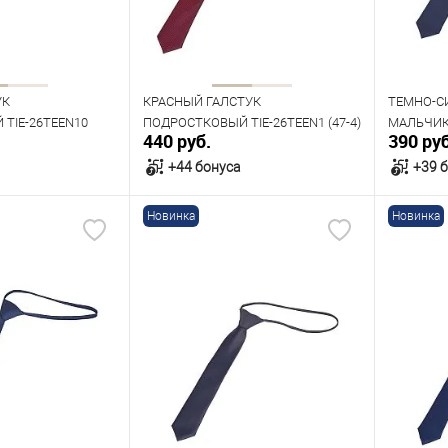
УК
КРАСНЫЙ ГАЛСТУК
ТЕМНО-С
TIE-26TEEN10
ПОДРОСТКОВЫЙ TIE-26TEEN1 (47-4)
МАЛЬЧИКА
440 руб.
390 руб
+44 бонуса
+39 
Новинка
Новинка
орзину
В корзину
В наличии
В нал