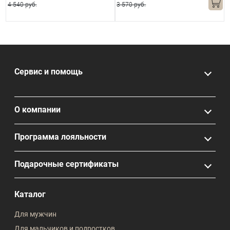
4 540 руб.
3 570 руб.
3
Сервис и помощь
О компании
Программа лояльности
Подарочные сертификаты
Каталог
Для мужчин
Для мальчиков и подростков