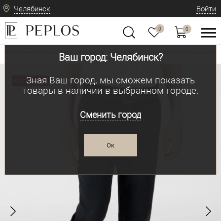
Челябинск
Войти
0
0
Школьная форма / Детская одежда
Детская и подростковая одежда для м
•
Ваш город: Челябинск?
Зная Ваш город, мы сможем показать
Распродажа
товары в наличии в выбранном городе.
Сменить город
Ок