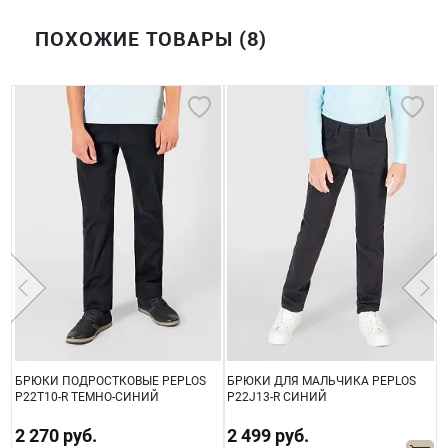
ПОХОЖИЕ ТОВАРЫ (8)
БРЮКИ ПОДРОСТКОВЫЕ PEPLOS
БРЮКИ ДЛЯ МАЛЬЧИКА PEPLOS
Б
P22T10-R ТЕМНО-СИНИЙ
P22J13-R СИНИЙ
Ш
2 270 руб.
2 499 руб.