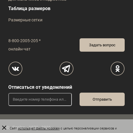
Таблица размеров
Размерные сетки
8-800-2005-205 *
Задать вопрос
онлайн-чат
Отписаться от уведомлений
© «Peplos», 1970 - 2026
Сайт
использует файлы «cookie»
с целью персонализации сервисов и