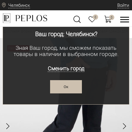
Челябинск
Войти
0
0
Школьная форма / Детская одежда
Детская и подростковая одежда для м
•
Ваш город: Челябинск?
Зная Ваш город, мы сможем показать
Распродажа
товары в наличии в выбранном городе.
Сменить город
Ок