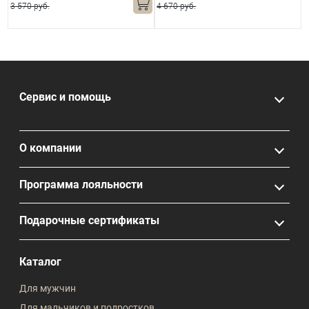
3 570 руб.
4 670 руб.
4
Сервис и помощь
О компании
Программа лояльности
Подарочные сертификаты
Каталог
Для мужчин
Для мальчиков и подростков