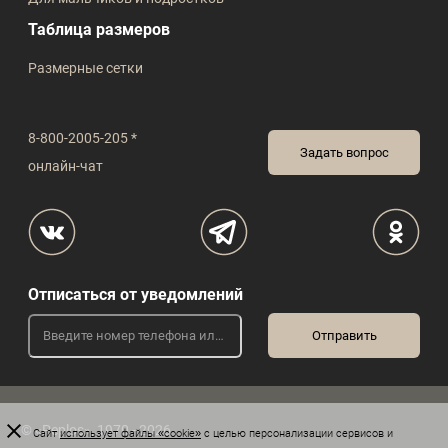
Таблица размеров
Размерные сетки
8-800-2005-205 *
Задать вопрос
онлайн-чат
Отписаться от уведомлений
© «Peplos», 1970 - 2026
Сайт
использует файлы «cookie»
с целью персонализации сервисов и