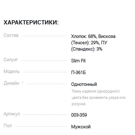
ХАРАКТЕРИСТИКИ:
Состав
Хлопок: 68%, Вискоза
(Тенсел): 29%, ПУ
(Спандекс): 3%
Силуэт
Slim Fit
Модель
П-361Б
Дизайн
Однотонный
Ткань изделия однородного
цвета без орнамента, узора или
рисунка
Артикул
003-359
Пол
Мужской