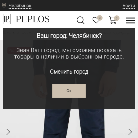
Челябинск
Войти
0
0
Школьная форма / Детская одежда
Детская и подростковая одежда для м
•
Ваш город: Челябинск?
Зная Ваш город, мы сможем показать
Распродажа
товары в наличии в выбранном городе.
Сменить город
Ок