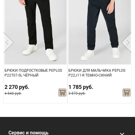
БРЮКИ ПОДРОСТКОВЫЕ PEPLOS
БРЮКИ ДЛЯ МАЛЬЧИКА PEPLOS
Б
P22T07-SL ЧЁРНЫЙ
P22J11-R ТЕМНО-СИНИЙ
Ш
(
2 270 руб.
1 785 руб.
4 540 руб.
3 570 руб.
3
Сервис и помощь