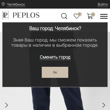
Челябинск
Войти
0
0
Школьная форма / Детская одежда
Детская и подростковая одежда для м
•
Ваш город: Челябинск?
Зная Ваш город, мы сможем показать
товары в наличии в выбранном городе.
Сменить город
Ок