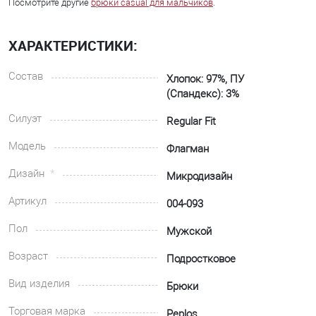
Посмотрите другие
брюки casual для мальчиков
.
ХАРАКТЕРИСТИКИ:
Состав
Хлопок: 97%, ПУ
(Спандекс): 3%
Силуэт
Regular Fit
Модель
Флагман
Дизайн
Микродизайн
Артикул
004-093
Пол
Мужской
Возраст
Подростковое
Вид изделия
Брюки
Торговая марка
Peplos