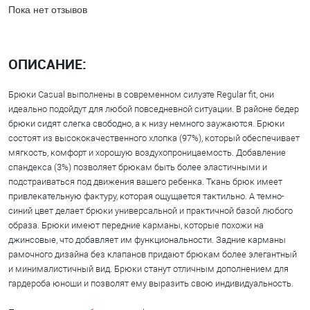
Пока нет отзывов
ОПИСАНИЕ:
Брюки Casual выполнены в современном силуэте Regular fit, они
идеально подойдут для любой повседневной ситуации. В районе бедер
брюки сидят слегка свободно, а к низу немного заужаются. Брюки
состоят из высококачественного хлопка (97%), который обеспечивает
мягкость, комфорт и хорошую воздухопроницаемость. Добавление
спандекса (3%) позволяет брюкам быть более эластичными и
подстраиваться под движения вашего ребенка. Ткань брюк имеет
привлекательную фактуру, которая ощущается тактильно. А темно-
синий цвет делает брюки универсальной и практичной базой любого
образа. Брюки имеют передние карманы, которые похожи на
джинсовые, что добавляет им функциональности. Задние карманы
рамочного дизайна без клапанов придают брюкам более элегантный
и минималистичный вид. Брюки станут отличным дополнением для
гардероба юноши и позволят ему выразить свою индивидуальность.