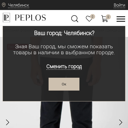
Челябинск
Войти
0
0
Школьная форма / Детская одежда
Детская и подростковая одежда для м
•
Ваш город: Челябинск?
Зная Ваш город, мы сможем показать
Распродажа
товары в наличии в выбранном городе.
Сменить город
Ок