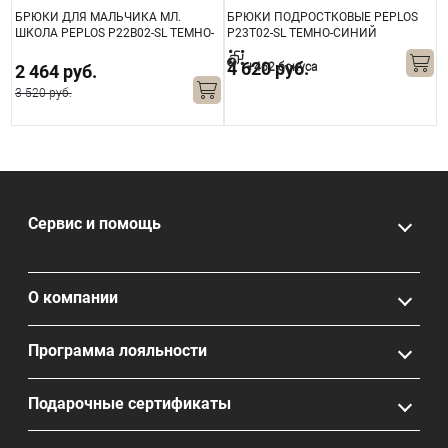
БРЮКИ ДЛЯ МАЛЬЧИКА МЛ.
БРЮКИ ПОДРОСТКОВЫЕ PEPLOS
Б
ШКОЛА PEPLOS P22B02-SL ТЕМНО-
P23T02-SL ТЕМНО-СИНИЙ
P
СИНИЙ
4 620 руб.
+462 бонуса
2 464 руб.
3 520 руб.
4
Сервис и помощь
О компании
Программа лояльности
Подарочные сертификаты