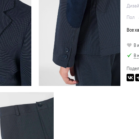
Диза
Пол
Все х
В 
В 
Подел