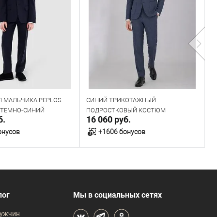
 МАЛЬЧИКА PEPLOS
СИНИЙ ТРИКОТАЖНЫЙ
К
L ТЕМНО-СИНИЙ
ПОДРОСТКОВЫЙ КОСТЮМ
Ш
б.
16 060 руб.
5
SU26T104-R
С
онусов
+1606 бонусов
В корзину
В корзину
В наличии
лог
Мы в социальных сетях
 размеров
Таблица размеров
ужчин