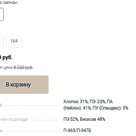
р одежды:
164
0 руб.
я цена:
8 250 руб.
В корзину
Хлопок: 31%, ПЭ: 23%, ПА
в
(Нейлон): 41%, ПУ (Спандекс): 5%
иал подклада
ПЭ 52%, Вискоза 48%
ль
П-363/П-347Б