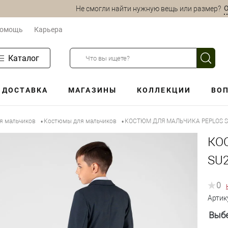
О
Не смогли найти нужную вещь или размер?
омощь
Карьера
Каталог
ДОСТАВКА
МАГАЗИНЫ
КОЛЛЕКЦИИ
ВОП
ля мальчиков
Костюмы для мальчиков
КОСТЮМ ДЛЯ МАЛЬЧИКА PEPLOS S
•
•
КО
SU
0
Артик
Выбе