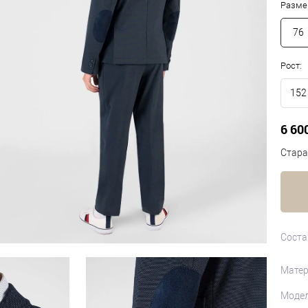
Разме
76
Рост:
152
6 60
Стара
Соста
Матер
Моде