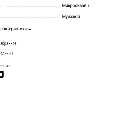
йн
Микродизайн
Мужской
арактеристики →
избранное
наличии
иться