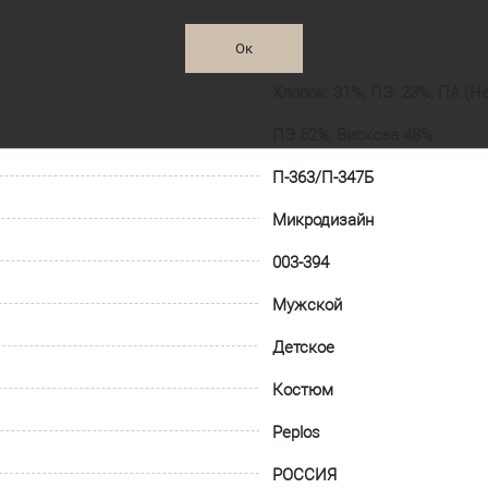
Ок
Хлопок: 31%, ПЭ: 23%, ПА (Н
ПЭ 52%, Вискоза 48%
П-363/П-347Б
Микродизайн
003-394
Мужской
Детское
Костюм
Peplos
РОССИЯ