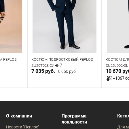
А PEPLOS
КОСТЮМ ПОДРОСТКОВЫЙ PEPLOS
КОСТЮМ ДЛЯ
SU20T023 СИНИЙ
SU25J002-S
7 035 руб.
10 670 ру
10 050 руб.
+1067 б
у
Направить запрос
Под заказ
В наличии
О компании
Программа
Ката
лояльности
Таблица размеров
Таблица
Новости "Пеплос"
Для м