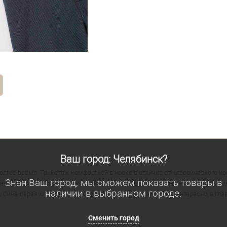
Ваш город: Челябинск?
лгое время. Трикотаж комфортней в носке в отличие от классического ко
Зная Ваш город, мы сможем показать товары в
заниматься различными активностями. У пиджака приталенный силуэт с 
наличии в выбранном городе.
Сине-серая хлопковая ткань с микродизайном выглядит интересно, а глав
Сменить город