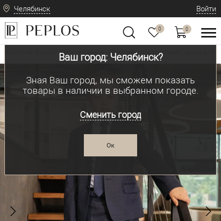
Челябинск
Войти
0
0
Школьная форма / Детская одежда
Детская и подростковая одежда для м
•
Ваш город: Челябинск?
Зная Ваш город, мы сможем показать
товары в наличии в выбранном городе.
Сменить город
Ок