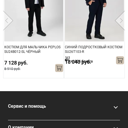
КОСТЮМ ДЛЯ МАЛЬЧИКА PEPLOS
СИНИЙ ПОДРОСТКОВЫЙ КОСТЮМ
С
SU24B012-SL ЧЁРНЫЙ
SU26T103-R
P
18 040 руб.
+1804 бонуса
7 128 руб.
8 910 руб.
Сервис и помощь
О компании