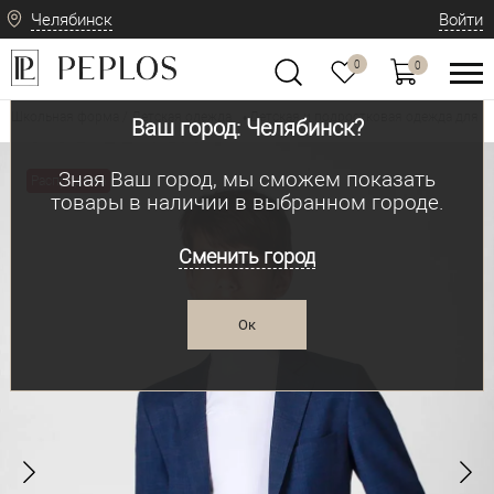
Челябинск
Войти
0
0
Школьная форма / Детская одежда
Детская и подростковая одежда для м
•
Ваш город: Челябинск?
Зная Ваш город, мы сможем показать
Распродажа
товары в наличии в выбранном городе.
Сменить город
Ок