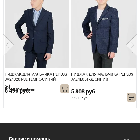
S
ПИДЖАК ДЛЯ МАЛЬЧИКА PEPLOS
ПИДЖАК ДЛЯ МАЛЬЧИКА PEPLOS
П
JA24J201-SL ТЕМНО-СИНИЙ
JA24B051-SL СИНИЙ
J
6 490 руб.
+649 бонусов
5 808 руб.
7 260 руб.
1
Сервис и помощь