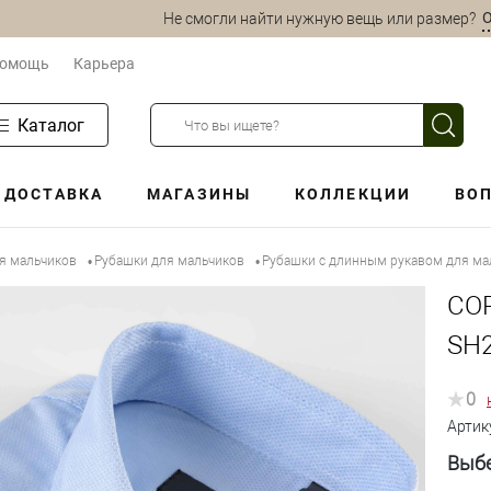
О
Не смогли найти нужную вещь или размер?
омощь
Карьера
Каталог
ДОСТАВКА
МАГАЗИНЫ
КОЛЛЕКЦИИ
ВОП
ля мальчиков
Рубашки для мальчиков
Рубашки с длинным рукавом для ма
•
•
СО
SH
0
Артик
Выбе