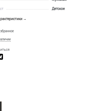
ст
Детское
арактеристики →
избранное
наличии
иться