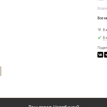
Возра
Все х
В 
В 
Подел