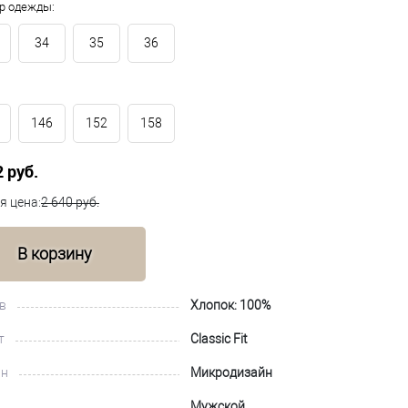
р одежды:
34
35
36
146
152
158
2 руб.
я цена:
2 640 руб.
В корзину
в
Хлопок: 100%
т
Classic Fit
йн
Микродизайн
Мужской