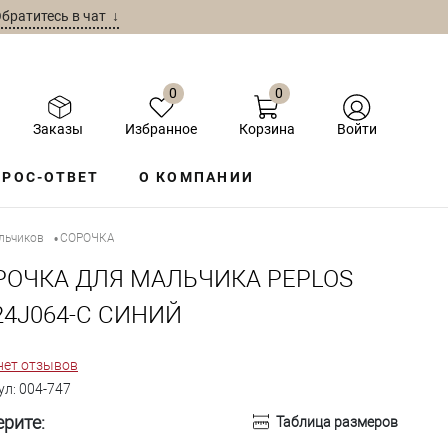
братитесь в чат ↓
0
0
Заказы
Избранное
Корзина
Войти
РОС-ОТВЕТ
О КОМПАНИИ
льчиков
СОРОЧКА ДЛЯ МАЛЬЧИКА PEPLOS SH24J064-C СИНИЙ
•
РОЧКА ДЛЯ МАЛЬЧИКА PEPLOS
24J064-C СИНИЙ
нет отзывов
ул:
004-747
рите:
Таблица размеров