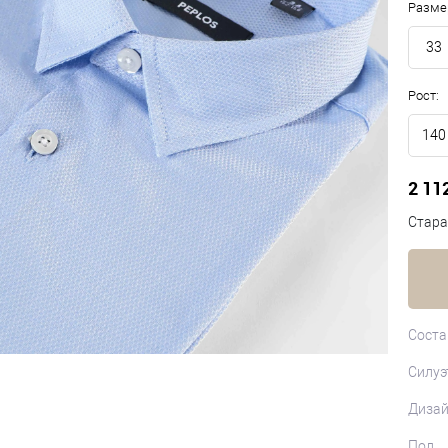
Разме
33
Рост:
140
2 11
Стара
Соста
Силуэ
Диза
Пол