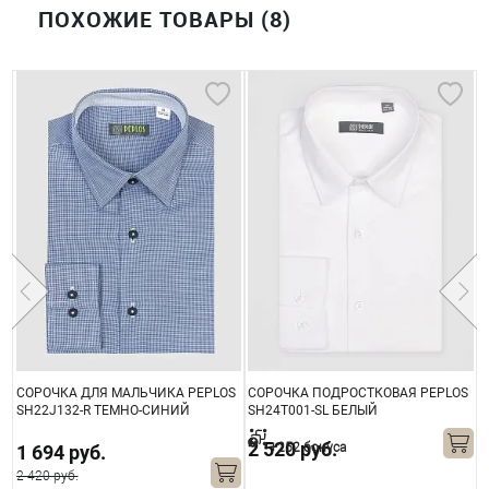
ПОХОЖИЕ ТОВАРЫ (8)
СОРОЧКА ДЛЯ МАЛЬЧИКА PEPLOS
СОРОЧКА ПОДРОСТКОВАЯ PEPLOS
С
SH22J132-R ТЕМНО-СИНИЙ
SH24T001-SL БЕЛЫЙ
S
2 520 руб.
+252 бонуса
1 694 руб.
2 420 руб.
2