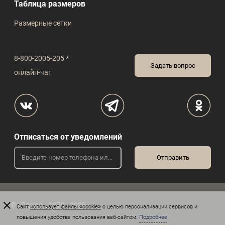
Таблица размеров
Размерные сетки
8-800-2005-205 *
Задать вопрос
онлайн-чат
Отписаться от уведомлений
© «Peplos», 1970 - 2026
Сайт
использует файлы «cookie»
с целью персонализации сервисов и
повышения удобства пользования веб-сайтом.
Подробнее