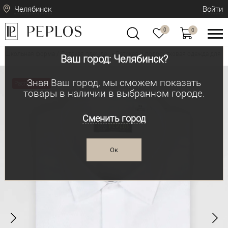
Челябинск
Войти
0
0
Школьная форма / Детская одежда
Детская и подростковая одежда для м
•
Ваш город: Челябинск?
Зная Ваш город, мы сможем показать
Распродажа
товары в наличии в выбранном городе.
Сменить город
Ок