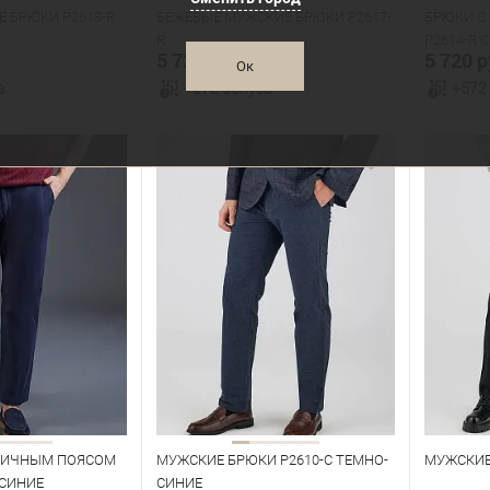
 БРЮКИ P2618-R
БЕЖЕВЫЕ МУЖСКИЕ БРЮКИ P2617-
БРЮКИ С
R
P2614-R 
5 720 руб.
5 720 р
Ок
а
+572 бонуса
+572
орзину
В корзину
В наличии
В нал
азмеров
Таблица размеров
Табл
Размер одежды
Размер 
104
108
112
104
108
112
116
96
Рост
Рост
182
176
ТИЧНЫМ ПОЯСОМ
МУЖСКИЕ БРЮКИ P2610-C ТЕМНО-
МУЖСКИЕ
-СИНИЕ
СИНИЕ