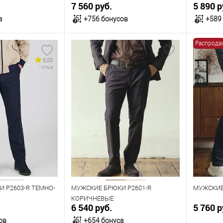
7 560 руб.
5 890 р
а
+756 бонусов
+589
Распрода
орзину
В корзину
5,00
1 отзыв
В наличии
В нал
азмеров
Таблица размеров
Табл
Размер одежды
Размер 
104
108
96
100
104
108
112
96
116
120
116
Рост
Рост
176
182
176
 P2603-R ТЕМНО-
МУЖСКИЕ БРЮКИ P2601-R
МУЖСКИЕ
КОРИЧНЕВЫЕ
6 540 руб.
5 760 р
ов
+654 бонуса