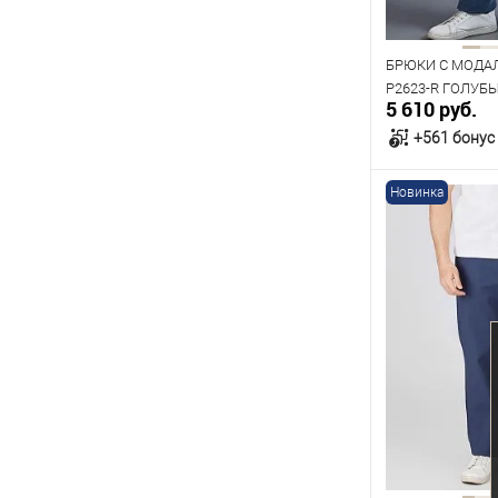
182
БРЮКИ С МОДА
P2623-R ГОЛУБ
5 610 руб.
+561 бонус
Новинка
В к
В наличии
Таблица р
Размер одежды
96
100
Рост
176
182