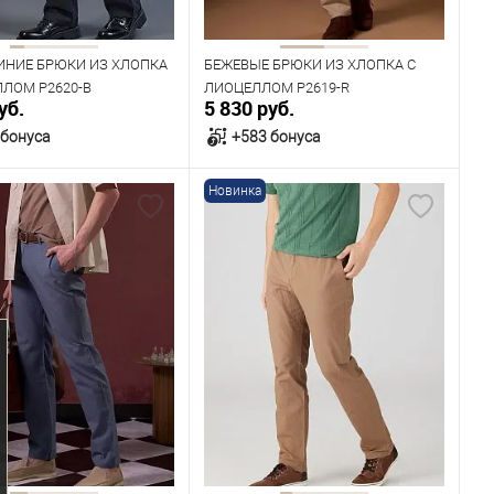
176
182
ИНИЕ БРЮКИ ИЗ ХЛОПКА
БЕЖЕВЫЕ БРЮКИ ИЗ ХЛОПКА С
ЛЛОМ P2620-B
ЛИОЦЕЛЛОМ P2619-R
уб.
5 830 руб.
 бонуса
+583 бонуса
Новинка
В корзину
В корзину
ичии
В наличии
ица размеров
Таблица размеров
одежды
Размер одежды
92
96
100
104
96
100
104
108
112
Рост
182
176
182