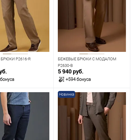
 БРЮКИ P2616-R
БЕЖЕВЫЕ БРЮКИ С МОДАЛОМ
P2630-B
уб.
5 940 руб.
 бонуса
+594 бонуса
Новинка
В корзину
В корзину
ичии
В наличии
ица размеров
Таблица размеров
одежды
Размер одежды