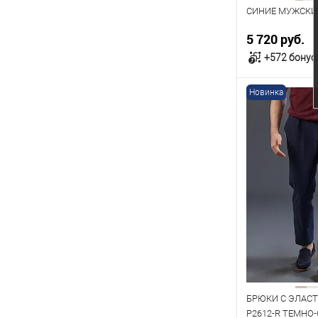
СИНИЕ МУЖСКИЕ
5 720 руб.
+572 бонус
Новинка
В к
В наличии
Таблица р
Размер одежды
96
100
116
Рост
176
182
БРЮКИ С ЭЛАС
P2612-R ТЕМНО