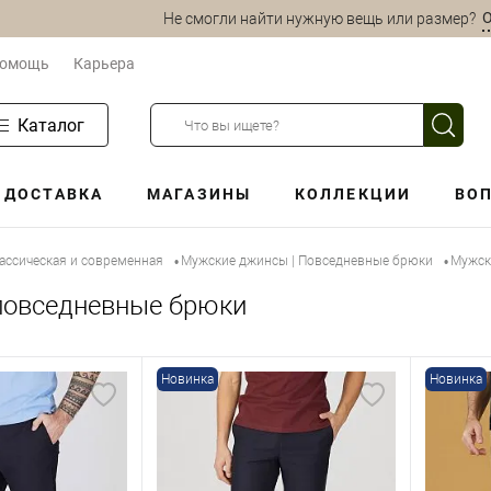
О
Не смогли найти нужную вещь или размер?
омощь
Карьера
Каталог
ДОСТАВКА
МАГАЗИНЫ
КОЛЛЕКЦИИ
ВОП
ассическая и современная
Мужские джинсы | Повседневные брюки
Мужск
•
•
повседневные брюки
Новинка
Новинка