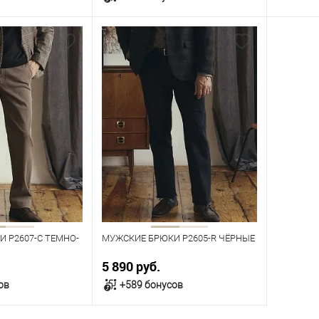
орзину
В корзину
В наличии
В нал
азмеров
Таблица размеров
Табл
Размер одежды
Размер 
104
108
112
96
100
104
108
112
96
116
120
116
Рост
Рост
176
182
176
 P2607-C ТЕМНО-
МУЖСКИЕ БРЮКИ P2605-R ЧЁРНЫЕ
5 890 руб.
ов
+589 бонусов