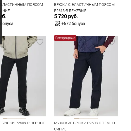
 ЭЛАСТИЧНЫМ ПОЯСОМ
БРЮКИ С ЭЛАСТИЧНЫМ ПОЯСОМ
СИНИЕ
P2613-R БЕЖЕВЫЕ
уб.
5 720 руб.
 бонуса
+572 бонуса
Распродажа
В корзину
В корзину
ичии
В наличии
ица размеров
Таблица размеров
одежды
Размер одежды
100
104
108
112
96
100
104
108
112
Рост
182
176
182
 БРЮКИ P2609-R ЧЁРНЫЕ
МУЖСКИЕ БРЮКИ P2608-C ТЕМНО-
СИНИЕ