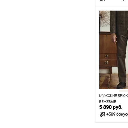
В к
В наличии
Таблица р
Размер одежды
96
100
116
120
Рост
176
182
МУЖСКИЕ БРЮКИ
БЕЖЕВЫЕ
5 890 руб.
+589 бонус