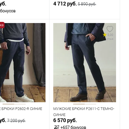
уб.
4 712 руб.
5 890 руб.
 бонусов
жа
В корзину
В корзину
5,00
1 отзыв
ичии
В наличии
ица размеров
Таблица размеров
одежды
Размер одежды
100
104
108
112
100
104
108
112
116
120
120
Рост
182
176
182
 БРЮКИ P2602-R СИНИЕ
МУЖСКИЕ БРЮКИ P2611-C ТЕМНО-
СИНИЕ
уб.
6 570 руб.
7 200 руб.
+657 бонусов