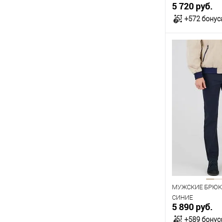
5 720 руб.
+572 бонус
В к
В наличии
Таблица р
Размер одежды
96
100
Рост
176
182
МУЖСКИЕ БРЮКИ
СИНИЕ
5 890 руб.
+589 бонус