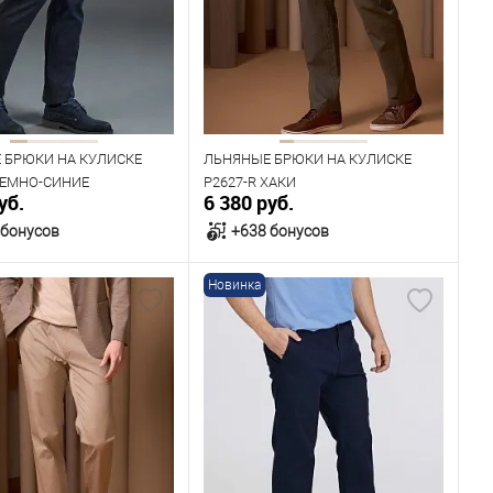
100
104
108
112
92
100
Рост
176
182
 БРЮКИ НА КУЛИСКЕ
ЛЬНЯНЫЕ БРЮКИ НА КУЛИСКЕ
ТЕМНО-СИНИЕ
P2627-R ХАКИ
уб.
6 380 руб.
 бонусов
+638 бонусов
Новинка
В корзину
В корзину
ичии
В наличии
ица размеров
Таблица размеров
одежды
Размер одежды
104
108
96
104
108