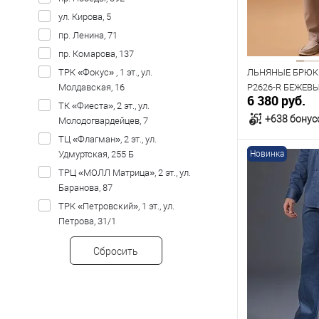
Рост
ул. Кирова, 5
182
пр. Ленина, 71
пр. Комарова, 137
ТРК «Фокус» , 1 эт., ул.
ЛЬНЯНЫЕ БРЮК
Молдавская, 16
P2626-R БЕЖЕВ
6 380 руб.
ТК «Фиеста», 2 эт., ул.
+638 бонус
Молодогвардейцев, 7
ТЦ «Флагман», 2 эт., ул.
Удмуртская, 255 Б
Новинка
В к
ТРЦ «МОЛЛ Матрица», 2 эт., ул.
Баранова, 87
В наличии
ТРК «Петровский», 1 эт., ул.
Таблица р
Петрова, 31/1
Размер одежды
Сбросить
100
104
Рост