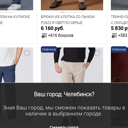
182
182
ЛОМ НА КУЛИСКЕ
БРЮКИ ИЗ ХЛОПКА СО ЛЬНОМ
ТЕМНО-С
ЫЕ
P2622-R СВЕТЛО-СЕРЫЕ
С ЛИОЦЕ
6 160 руб.
5 830 р
+616 бонусов
+583
Новинка
Новинка
орзину
В корзину
В наличии
В нал
азмеров
Таблица размеров
Табл
Размер одежды
Размер 
Ваш город: Челябинск?
104
108
112
96
108
88
Зная Ваш город, мы сможем показать товары в
Рост
Рост
наличии в выбранном городе.
176
182
176
Сменить город