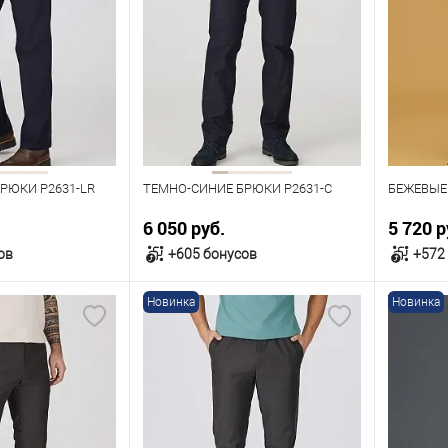
РЮКИ P2631-LR
ТЕМНО-СИНИЕ БРЮКИ P2631-C
БЕЖЕВЫЕ
6 050 руб.
5 720 р
ов
+605 бонусов
+572
Новинка
Новинка
орзину
В корзину
В наличии
В нал
азмеров
Таблица размеров
Табл
Размер одежды
Размер 