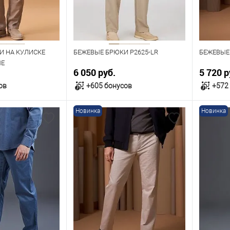
Рост
Рост
182
182
И НА КУЛИСКЕ
БЕЖЕВЫЕ БРЮКИ P2625-LR
БЕЖЕВЫЕ
ЫЕ
6 050 руб.
5 720 р
ов
+605 бонусов
+572
Новинка
Новинка
орзину
В корзину
В наличии
В нал
азмеров
Таблица размеров
Табл
Размер одежды
Размер 
108
112
120
124
100
Рост
Рост