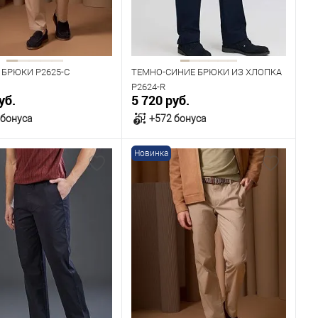
Рост
176
182
 БРЮКИ P2625-C
ТЕМНО-СИНИЕ БРЮКИ ИЗ ХЛОПКА
P2624-R
уб.
5 720 руб.
 бонуса
+572 бонуса
Новинка
В корзину
В корзину
ичии
В наличии
ица размеров
Таблица размеров
одежды
Размер одежды
104
108
112
96
100
104
108
112
Рост