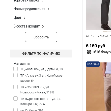
Торговая марка
Пестроткань
(1)
Peplos
(97)
116
120
Показать ещё 2
Наши предложения
Новинка
(22)
Рост
Распродажа
(49)
Цвет
Бежевый
(20)
182
Бирюзовый
(1)
В состав входит
Вискоза
(12)
Бордовый
(4)
Лен
(5)
СЕРЫЕ БРЮКИ P
Сбросить
Голубой
(3)
Модал
(4)
6 160 руб.
Зеленый
(2)
Нейлон
(1)
Показать ещё 11
+616 бонус
ФИЛЬТР ПО НАЛИЧИЮ
Полиэстер
(23)
Показать ещё 3
Магазины
Новинка
В к
ТЦ «Кольцо», ул. Дарвина, 18
ТГ «Алмаз», 3 эт., Копейское
В наличии
шоссе, 64
Таблица р
ТК «СМОЛИНО», ул.
Новороссийская, 118 В
Размер одежды
ТК «Фрегат», цок. эт., ул. Бр.
116
120
Кашириных, 99 А
пр. Победы, 392