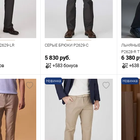
100
104
108
112
96
116
Рост
182
Рост
176
2629-LR
СЕРЫЕ БРЮКИ P2629-C
ЛЬНЯНЫЕ
P2628-R 
5 830 руб.
6 380 р
ов
+583 бонуса
+638
Новинка
Новинка
орзину
В корзину
В наличии
В нал
азмеров
Таблица размеров
Табл
Размер одежды
Размер 
124
104
108
112
100