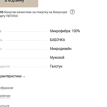
В корзину
 55
бонусов начислим за покупку на бонусную
арту ПЕПЛОС
в
Микрофибра: 100%
ль
БАБОЧКА
йн
Микродизайн
Мужской
зделия
Галстук
арактеристики →
избранное
наличии
иться