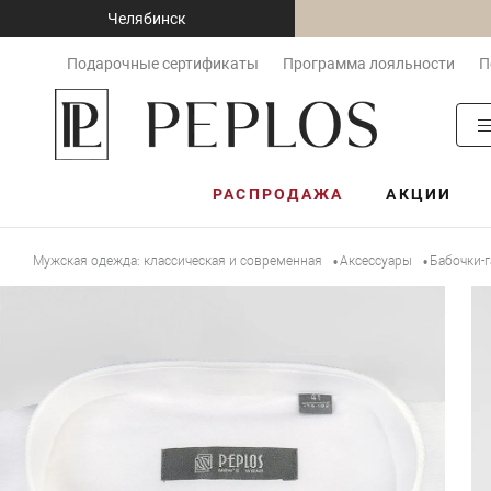
Челябинск
Подарочные сертификаты
Программа лояльности
П
РАСПРОДАЖА
АКЦИИ
Мужская одежда: классическая и современная
Аксессуары
Бабочки-г
•
•