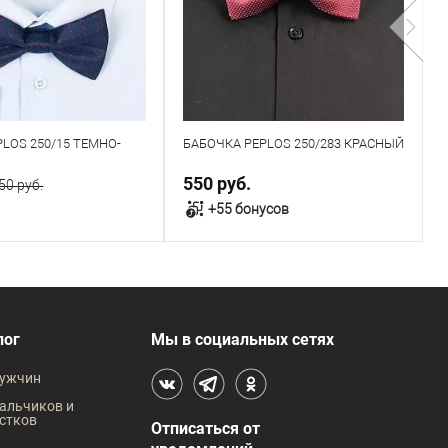
LOS 250/15 ТЕМНО-
БАБОЧКА PEPLOS 250/283 КРАСНЫЙ
550 руб.
50 руб.
+55 бонусов
В корзину
В корзину
В наличии
лог
Мы в социальных сетях
ужчин
альчиков и
стков
Отписаться от