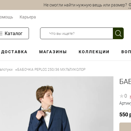
О
Не смогли найти нужную вещь или размер?
омощь
Карьера
Каталог
ДОСТАВКА
МАГАЗИНЫ
КОЛЛЕКЦИИ
ВОП
алстуки
БАБОЧКА PEPLOS 250/36 МУЛЬТИКОЛОР
•
БА
0
Артик
550 