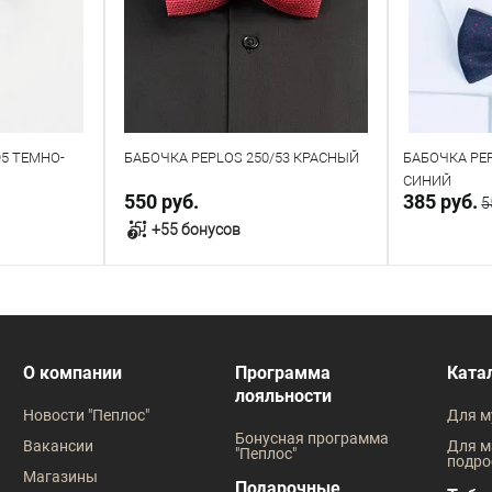
95 ТЕМНО-
БАБОЧКА PEPLOS 250/53 КРАСНЫЙ
БАБОЧКА PEP
СИНИЙ
550 руб.
385 руб.
5
+55 бонусов
у
В корзину
В наличии
В наличии
О компании
Программа
Ката
лояльности
Новости "Пеплос"
Для м
Бонусная программа
Вакансии
Для м
"Пеплос"
подро
Магазины
Подарочные