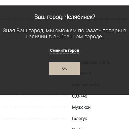
Ваш город: Челябинск?
ена из 100% микрофибры. Имеет регулировку по длине и застегивается на
Зная Ваш город, мы сможем показать товары в
наличии в выбранном городе.
Сменить город
Микрофибра: 100%
Ок
БАБОЧКА
Микродизайн
003-746
Мужской
Галстук