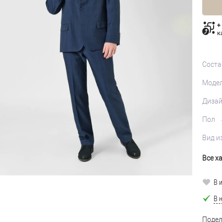
+
к
Соста
Моде
Диза
Пол
Вид и
Все х
В 
В 
Подел