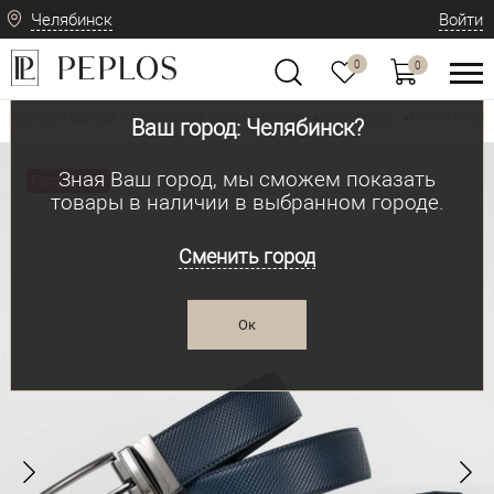
Челябинск
Войти
0
0
Мужская одежда: классическая и современная
Аксессуары
Ремни и под
•
•
Ваш город: Челябинск?
Зная Ваш город, мы сможем показать
Распродажа
товары в наличии в выбранном городе.
Сменить город
Ок