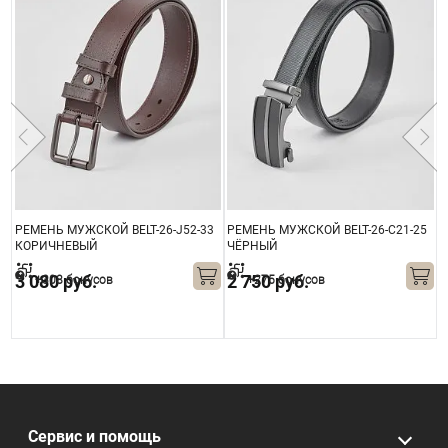
8
РЕМЕНЬ МУЖСКОЙ BELT-26-J52-33
РЕМЕНЬ МУЖСКОЙ BELT-26-C21-25
Р
КОРИЧНЕВЫЙ
ЧЁРНЫЙ
2
3 080 руб.
2 750 руб.
+308 бонусов
+275 бонусов
Сервис и помощь