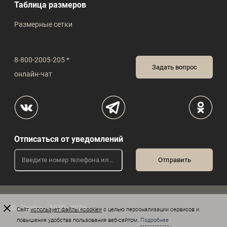
Таблица размеров
Размерные сетки
8-800-2005-205 *
Задать вопрос
онлайн-чат
Отписаться от уведомлений
© «Peplos», 1970 - 2026
Сайт
использует файлы «cookie»
с целью персонализации сервисов и
повышения удобства пользования веб-сайтом.
Подробнее