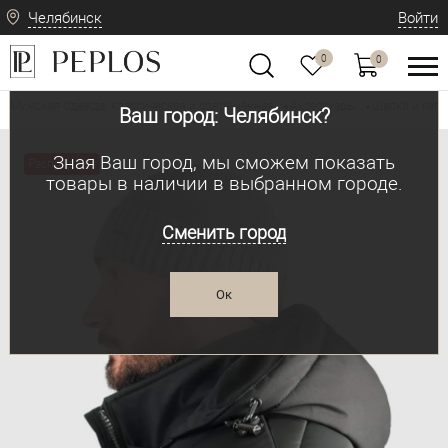
Челябинск
Войти
0
0
Мужская одежда: классическая и современная
Аксессуары
Шапки и кепк
•
•
Ваш город: Челябинск?
Зная Ваш город, мы сможем показать
Распродажа
товары в наличии в выбранном городе.
Сменить город
Ок