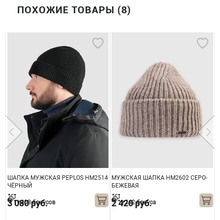
ПОХОЖИЕ ТОВАРЫ (8)
1
ШАПКА МУЖСКАЯ PEPLOS HM2514
МУЖСКАЯ ШАПКА HM2602 СЕРО-
Ш
ЧЁРНЫЙ
БЕЖЕВАЯ
3 080 руб.
2 420 руб.
+308 бонусов
+242 бонуса
1