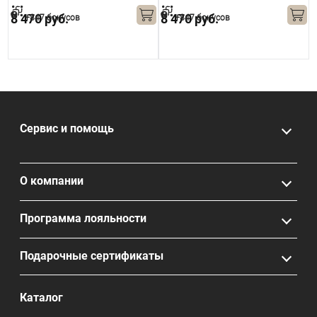
8 470 руб.
8 470 руб.
+847 бонусов
+847 бонусов
Сервис и помощь
О компании
Программа лояльности
Подарочные сертификаты
Каталог