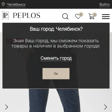
Челябинск
Войти
0
0
Мужская одежда: классическая и современная
Мужские классические брю
•
Ваш город: Челябинск?
Зная Ваш город, мы сможем показать
Распродажа
товары в наличии в выбранном городе.
Сменить город
Ок