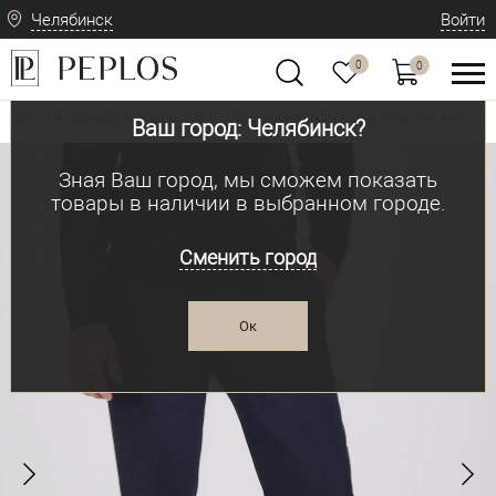
Челябинск
Войти
0
0
Мужская одежда: классическая и современная
Мужские классические брю
•
Ваш город: Челябинск?
Зная Ваш город, мы сможем показать
товары в наличии в выбранном городе.
Сменить город
Ок