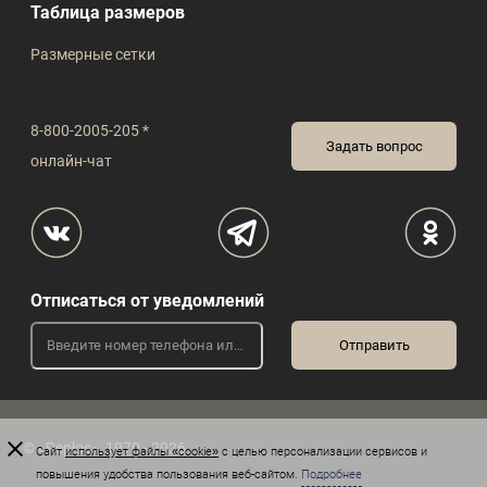
Таблица размеров
Размерные сетки
8-800-2005-205 *
Задать вопрос
онлайн-чат
Отписаться от уведомлений
© «Peplos», 1970 - 2026
Сайт
использует файлы «cookie»
с целью персонализации сервисов и
повышения удобства пользования веб-сайтом.
Подробнее