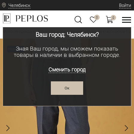
Челябинск
Войти
0
0
Мужская одежда: классическая и современная
Мужские классические брю
•
Ваш город: Челябинск?
Зная Ваш город, мы сможем показать
Новинка
товары в наличии в выбранном городе.
Сменить город
Ок