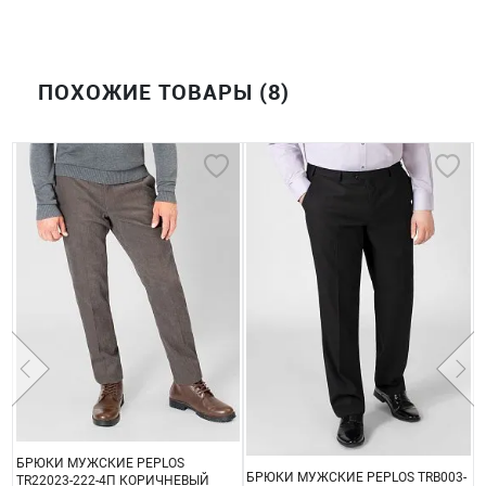
ПОХОЖИЕ ТОВАРЫ (8)
БРЮКИ МУЖСКИЕ PEPLOS
Б
БРЮКИ МУЖСКИЕ PEPLOS TRB003-
TR22023-222-4П КОРИЧНЕВЫЙ
T