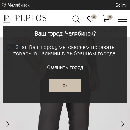
Челябинск
Войти
0
0
Мужская одежда: классическая и современная
Мужские джинсы | Повседн
•
Ваш город: Челябинск?
Зная Ваш город, мы сможем показать
Новинка
товары в наличии в выбранном городе.
Сменить город
Ок