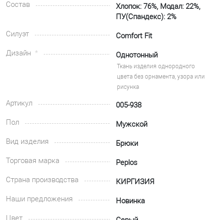
Состав
Хлопок: 76%, Модал: 22%,
ПУ(Спандекс): 2%
Силуэт
Comfort Fit
Дизайн
Однотонный
Ткань изделия однородного
цвета без орнамента, узора или
рисунка
Артикул
005-938
Пол
Мужской
Вид изделия
Брюки
Торговая марка
Peplos
Страна производства
КИРГИЗИЯ
Наши предложения
Новинка
Цвет