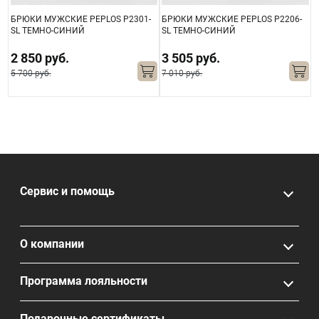
БРЮКИ МУЖСКИЕ PEPLOS P2301-
БРЮКИ МУЖСКИЕ PEPLOS P2206-
Б
SL ТЕМНО-СИНИЙ
SL ТЕМНО-СИНИЙ
S
2 850 руб.
3 505 руб.
5 700 руб.
7 010 руб.
5
Сервис и помощь
О компании
Программа лояльности
Подарочные сертификаты