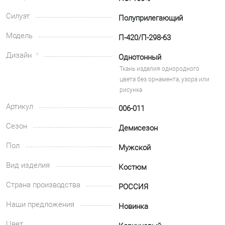
Силуэт
Полуприлегающий
Модель
П-420/П-298-63
Дизайн
Однотонный
Ткань изделия однородного
цвета без орнамента, узора или
рисунка
Артикул
006-011
Сезон
Демисезон
Пол
Мужской
Вид изделия
Костюм
Страна производства
РОССИЯ
Наши предложения
Новинка
Цвет