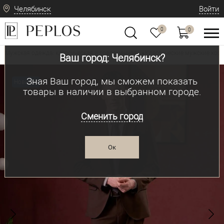
Челябинск
Войти
0
0
Мужская одежда: классическая и современная
Классические мужские ко
•
Ваш город: Челябинск?
Зная Ваш город, мы сможем показать
Новинка
товары в наличии в выбранном городе.
Сменить город
Ок