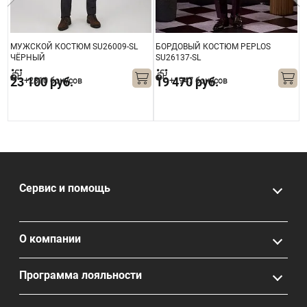
МУЖСКОЙ КОСТЮМ SU26009-SL
БОРДОВЫЙ КОСТЮМ PEPLOS
К
ЧЁРНЫЙ
SU26137-SL
S
23 100 руб.
19 470 руб.
+2310 бонусов
+1947 бонусов
1
Сервис и помощь
О компании
Программа лояльности