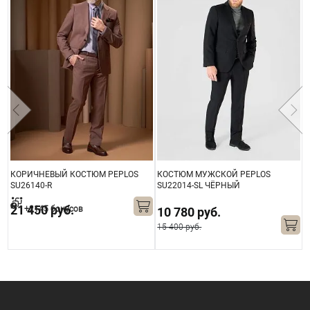
КОРИЧНЕВЫЙ КОСТЮМ PEPLOS
КОСТЮМ МУЖСКОЙ PEPLOS
К
SU26140-R
SU22014-SL ЧЁРНЫЙ
S
21 450 руб.
+2145 бонусов
10 780 руб.
15 400 руб.
1