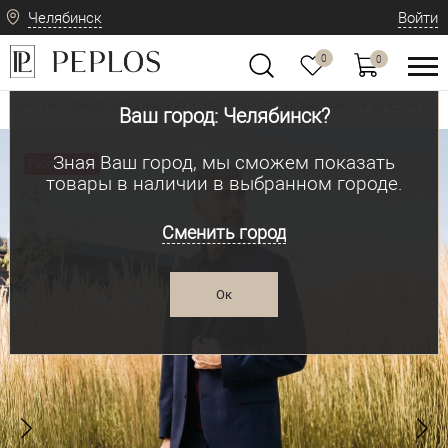
Челябинск
Войти
0
0
Мужская одежда: классическая и современная
Классические мужские ко
•
Ваш город: Челябинск?
Зная Ваш город, мы сможем показать
Распродажа
товары в наличии в выбранном городе.
Сменить город
Ок