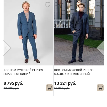
КОСТЮМ МУЖСКОЙ PEPLOS
КОСТЮМ МУЖСКОЙ PEPLOS
SU22018-SL СИНИЙ
SU24007-R ТЕМНО-СЕРЫЙ
P
8 795 руб.
13 321 руб.
17 590 руб.
19 030 руб.