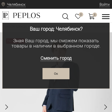
Челябинск
Войти
0
0
Мужская одежда: классическая и современная
Классические мужские ко
•
Ваш город: Челябинск?
Зная Ваш город, мы сможем показать
Распродажа
товары в наличии в выбранном городе.
Сменить город
Ок