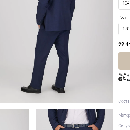
104
Рост:
170
22 4
+
к
Соста
Матер
Силуэ