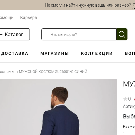
О
Не смогли найти нужную вещь или размер?
омощь
Карьера
Каталог
ДОСТАВКА
МАГАЗИНЫ
КОЛЛЕКЦИИ
ВОП
 костюмы
МУЖСКОЙ КОСТЮМ SU26001-С СИНИЙ
•
МУ
0
Артик
Выбе
Разме