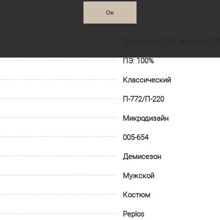
Ок
Полиэстер: 75%, Вискоза: 23
ПЭ: 100%
Классический
П-772/П-220
Микродизайн
005-654
Демисезон
Мужской
Костюм
Peplos