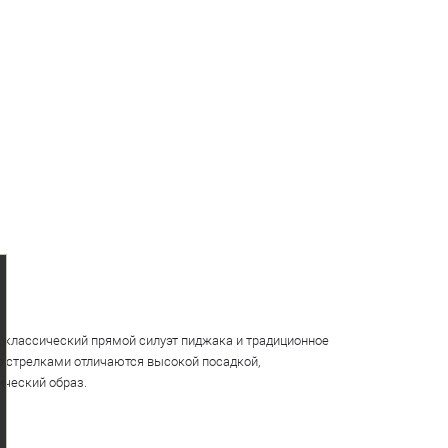
а классический прямой силуэт пиджака и традиционное
о стрелками отличаются высокой посадкой,
ический образ.