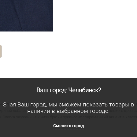
Ваш город: Челябинск?
Зная Ваш город, мы сможем показать товары в
ости и безупречного стиля. Фактурная ткань придает ему изысканность, 
наличии в выбранном городе.
риной добавляет образу респектабельности.Брюки классического кроя с
. Слегка зауженные к низу брюки привносит современный акцент в класс
Сменить город