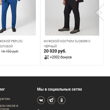
ЖСКОЙ PEPLOS
МУЖСКОЙ КОСТЮМ SU26099-С
К
 ГОЛУБОЙ
ЧЁРНЫЙ
S
.
20 020 руб.
1
16 450 руб.
+2002 бонуса
В корзину
В корзину
В наличии
лог
Мы в социальных сетях
 размеров
Таблица размеров
ужчин
жды
Размер одежды
альчиков и
стков