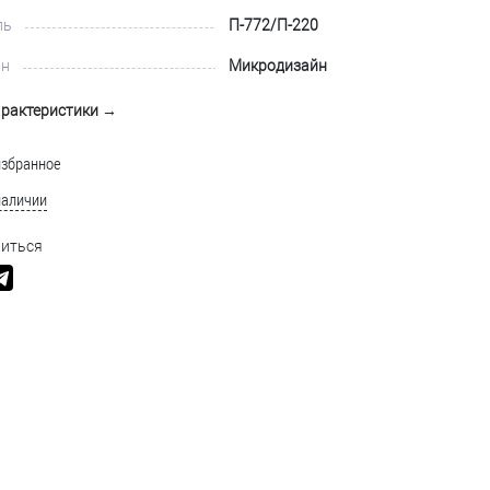
ль
П-772/П-220
йн
Микродизайн
арактеристики →
избранное
наличии
иться