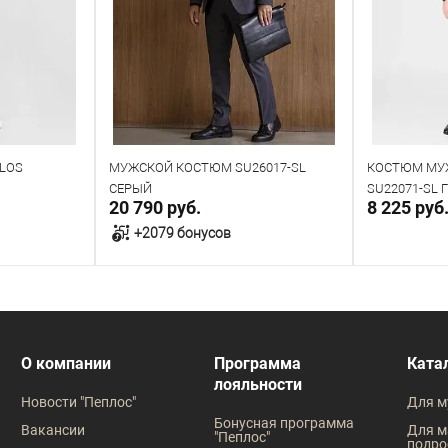
LOS
МУЖСКОЙ КОСТЮМ SU26017-SL
КОСТЮМ МУ
СЕРЫЙ
SU22071-SL
20 790 руб.
8 225 руб
+2079 бонусов
у
В корзину
В наличии
В наличии
О компании
Программа
Ката
лояльности
Таблица размеров
Таблица
Новости "Пеплос"
Для м
Размер одежды
Размер оде
Бонусная программа
Вакансии
Для м
"Пеплос"
подро