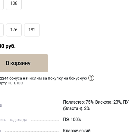
108
176
182
40 руб.
В корзину
 2244
бонуса начислим за покупку на бонусную
арту ПЕПЛОС
Полиэстер: 75%, Вискоза: 23%, ПУ
в
(Эластан): 2%
иал подклада
ПЭ: 100%
т
Классический