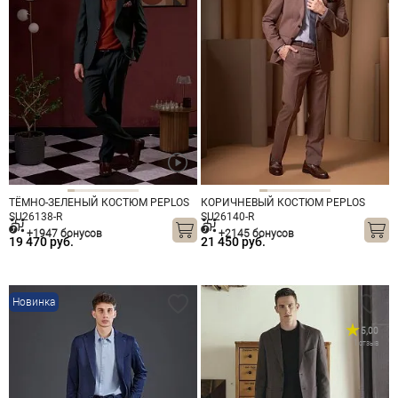
ТЁМНО-ЗЕЛЕНЫЙ КОСТЮМ PEPLOS
КОРИЧНЕВЫЙ КОСТЮМ PEPLOS
SU26138-R
SU26140-R
+1947 бонусов
+2145 бонусов
19 470 руб.
21 450 руб.
Новинка
5,00
1 отзыв