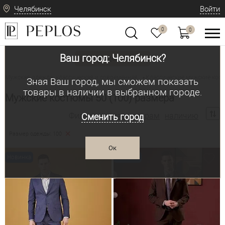
Челябинск
Войти
0
0
Ваш город: Челябинск?
Вид одежды
Мужская одежда: классическая и современная
Классические мужские ко
•
Зная Ваш город, мы сможем показать
товары в наличии в выбранном городе.
Мужские костюмы 50 (100) размера
Фильтр по:
параметрам
наличию
Сменить город
Размер одежды: 100
Ок
Новинка
Новинка