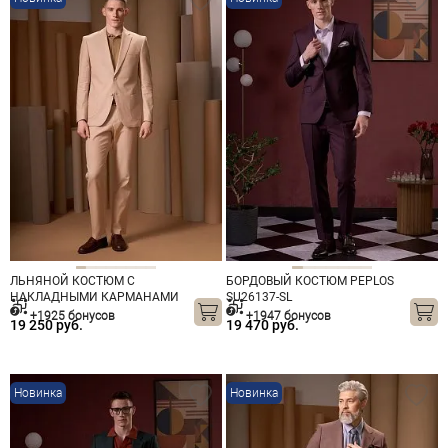
ЛЬНЯНОЙ КОСТЮМ С
БОРДОВЫЙ КОСТЮМ PEPLOS
НАКЛАДНЫМИ КАРМАНАМИ
SU26137-SL
PEPLOS SU26801-R БЕЖЕВЫЙ
+1925 бонусов
+1947 бонусов
19 250 руб.
19 470 руб.
Новинка
Новинка