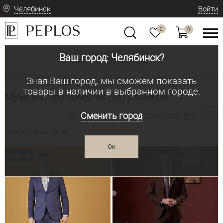
Челябинск
Войти
0
0
Ваш город: Челябинск?
Вид одежды
Мужская одежда: классическая и современная
Классические мужские ко
•
Зная Ваш город, мы сможем показать
товары в наличии в выбранном городе.
Мужские костюмы 48 (96) размера
Фильтр по:
параметрам
наличию
Сменить город
Размер одежды: 96
Ок
Новинка
Новинка