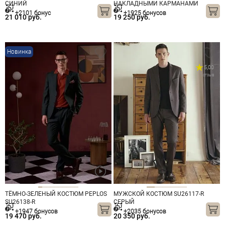
СИНИЙ
НАКЛАДНЫМИ КАРМАНАМИ
SU26802-R ЗЕЛЕНЫЙ
+2101 бонус
+1925 бонусов
21 010 руб.
19 250 руб.
Новинка
5,00
1 отзыв
ТЁМНО-ЗЕЛЕНЫЙ КОСТЮМ PEPLOS
МУЖСКОЙ КОСТЮМ SU26117-R
SU26138-R
СЕРЫЙ
+1947 бонусов
+2035 бонусов
19 470 руб.
20 350 руб.