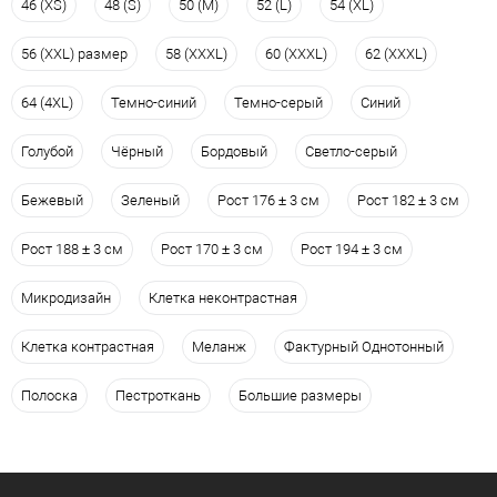
46 (XS)
48 (S)
50 (M)
52 (L)
54 (XL)
56 (XXL) размер
58 (XXXL)
60 (XXXL)
62 (XXXL)
64 (4XL)
Темно-синий
Темно-серый
Синий
Голубой
Чёрный
Бордовый
Светло-серый
Бежевый
Зеленый
Рост 176 ± 3 см
Рост 182 ± 3 см
Рост 188 ± 3 см
Рост 170 ± 3 см
Рост 194 ± 3 см
Микродизайн
Клетка неконтрастная
Клетка контрастная
Меланж
Фактурный Однотонный
Полоска
Пестроткань
Большие размеры