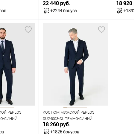
22 440 руб.
18 920 
сов
+2244 бонуса
+189
орзину
В корзину
В наличии
В нал
азмеров
Таблица размеров
Табл
Размер одежды
Размер 
112
116
120
124
124
Рост
Рост
176
188
ОЙ PEPLOS
КОСТЮМ МУЖСКОЙ PEPLOS
НО-СИНИЙ
SU24003-SL ТЕМНО-СИНИЙ
18 260 руб.
са
+1826 бонусов