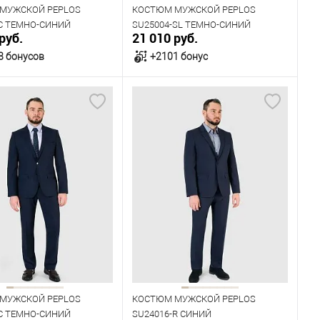
МУЖСКОЙ PEPLOS
КОСТЮМ МУЖСКОЙ PEPLOS
-С ТЕМНО-СИНИЙ
SU25004-SL ТЕМНО-СИНИЙ
руб.
21 010 руб.
8 бонусов
+2101 бонус
В корзину
В корзину
ичии
В наличии
ица размеров
Таблица размеров
одежды
Размер одежды
120
92
96
100
104
108
Рост
182
170
176
182
188
МУЖСКОЙ PEPLOS
КОСТЮМ МУЖСКОЙ PEPLOS
-C ТЕМНО-СИНИЙ
SU24016-R СИНИЙ