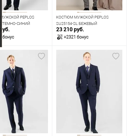
182
Рост
176
182
194
МУЖСКОЙ PEPLOS
КОСТЮМ МУЖСКОЙ PEPLOS
-С ТЕМНО-СИНИЙ
SU25154-SL БЕЖЕВЫЙ
руб.
23 210 руб.
1 бонус
+2321 бонус
В корзину
В корзину
ичии
В наличии
ица размеров
Таблица размеров
одежды
Размер одежды
112
116
96
100
104
Рост
182
182