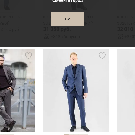
Сменить город
188
194
170
176
182
176
ОЙ PEPLOS
КОСТЮМ МУЖСКОЙ PEPLOS
КОСТЮМ 
Ок
ЛУБОЙ
SU25903-SL ТЕМНО-СИНИЙ
SU25903
31 350 руб.
32 010 
23 100 руб.
+3135 бонусов
+320
орзину
В корзину
В наличии
В нал
азмеров
Таблица размеров
Табл
Размер одежды
Размер 
100
104
108
100
108
108
Рост
Рост
176
176