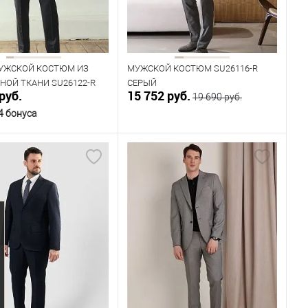
124
176
182
188
194
Рост
170
176
182
УЖСКОЙ КОСТЮМ ИЗ
МУЖСКОЙ КОСТЮМ SU26116-R
НОЙ ТКАНИ SU26122-R
СЕРЫЙ
руб.
15 752 руб.
19 690 руб.
4 бонуса
В корзину
В корзину
ичии
В наличии
ица размеров
Таблица размеров
одежды
Размер одежды
100
104
108
112
96
100
104
108
112
116