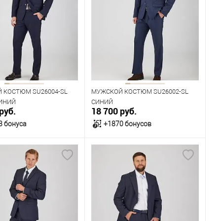
одежды
Размер одежды
100
104
108
108
116
Рост
182
188
176
182
 КОСТЮМ SU26004-SL
МУЖСКОЙ КОСТЮМ SU26002-SL
ИНИЙ
СИНИЙ
руб.
18 700 руб.
3 бонуса
+1870 бонусов
В корзину
В корзину
ичии
В наличии
ица размеров
Таблица размеров
одежды
Размер одежды