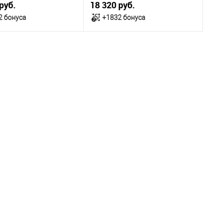
руб.
18 320 руб.
2 бонуса
+1832 бонуса
В корзину
В корзину
ичии
В наличии
ица размеров
Таблица размеров
одежды
Размер одежды
104
112
Рост
176