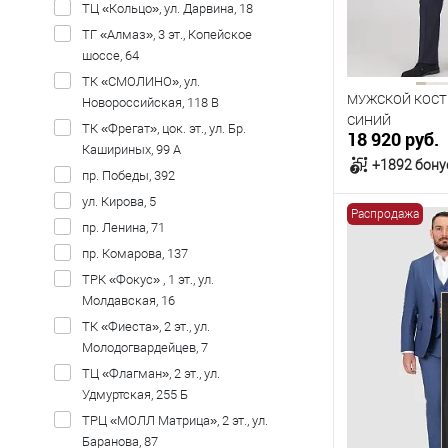
ТЦ «Кольцо», ул. Дарвина, 18
124
ТГ «Алмаз», 3 эт., Копейское
Рост
шоссе, 64
ТК «СМОЛИНО», ул.
176
182
МУЖСКОЙ КОСТ
Новороссийская, 118 В
СИНИЙ
ТК «Фрегат», цок. эт., ул. Бр.
18 920 руб.
Кашириных, 99 А
+1892 бону
пр. Победы, 392
ул. Кирова, 5
Распродажа
В к
пр. Ленина, 71
пр. Комарова, 137
В наличии
ТРК «Фокус» , 1 эт., ул.
Молдавская, 16
Таблица р
ТК «Фиеста», 2 эт., ул.
Размер одежды
Молодогвардейцев, 7
104
108
ТЦ «Флагман», 2 эт., ул.
Удмуртская, 255 Б
Рост
ТРЦ «МОЛЛ Матрица», 2 эт., ул.
Баранова, 87