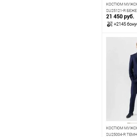
176
182
КОСТЮМ МУЖСК
SU25121-R БЕЖ
21 450 руб.
+2145 бону
В к
В наличии
Таблица р
Размер одежды
96
100
Рост
176
КОСТЮМ МУЖСК
SU25004-R ТЕМ