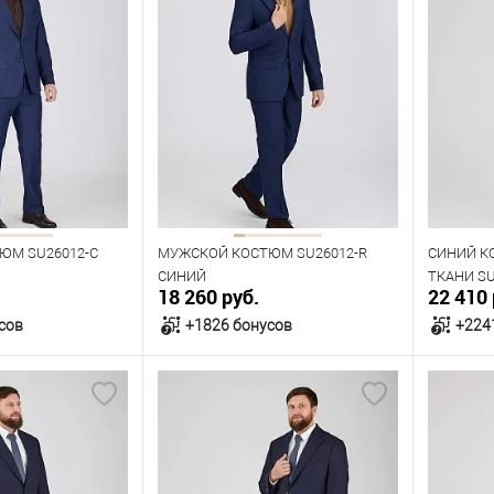
ЮМ SU26012-С
МУЖСКОЙ КОСТЮМ SU26012-R
СИНИЙ К
СИНИЙ
ТКАНИ SU
18 260 руб.
22 410 
сов
+1826 бонусов
+224
орзину
В корзину
В наличии
В нал
азмеров
Таблица размеров
Табл