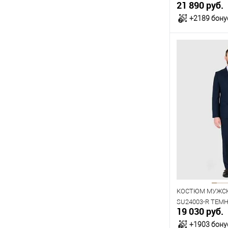
21 890 руб.
+2189 бону
В к
В наличии
Таблица р
Размер одежды
108
Рост
176
188
КОСТЮМ МУЖСК
SU24003-R ТЕМ
19 030 руб.
+1903 бону