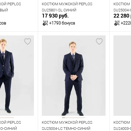
ОЙ PEPLOS
КОСТЮМ МУЖСКОЙ PEPLOS
КОСТЮМ 
ЕВЫЙ
SU25801-SL СИНИЙ
SU25004
17 930 руб.
22 280 
сов
+1793 бонуса
+222
орзину
В корзину
В наличии
В нал
азмеров
Таблица размеров
Табл
Размер одежды
Размер 
104
92
96
100
104
108
Рост
Рост
176
182
188
176
ОЙ PEPLOS
КОСТЮМ МУЖСКОЙ PEPLOS
КОСТЮМ 
НО-СИНИЙ
SU25004-LС ТЕМНО-СИНИЙ
SU24003