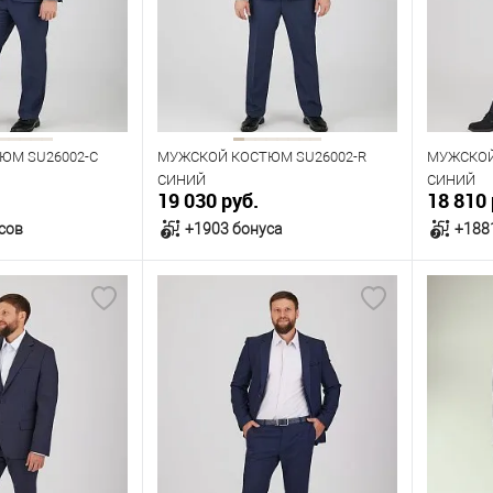
116
120
124
104
108
112
92
Рост
Рост
182
176
182
188
194
170
ЮМ SU26002-С
МУЖСКОЙ КОСТЮМ SU26002-R
МУЖСКОЙ
СИНИЙ
СИНИЙ
19 030 руб.
18 810 
сов
+1903 бонуса
+188
орзину
В корзину
В наличии
В нал
азмеров
Таблица размеров
Табл
Размер одежды
Размер 
112
116
120
104
108
112
116
92