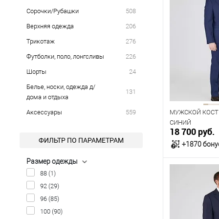
Сорочки/Рубашки
508
Верхняя одежда
206
Трикотаж
276
Футболки, поло, лонгсливы
226
Шорты
24
Белье, носки, одежда д/
131
дома и отдыха
Аксессуары
559
МУЖСКОЙ КОСТ
СИНИЙ
18 700 руб.
ФИЛЬТР ПО ПАРАМЕТРАМ
+1870 бону
Размер одежды
В к
88
(1)
92
(29)
В наличии
96
(85)
100
(90)
Таблица р