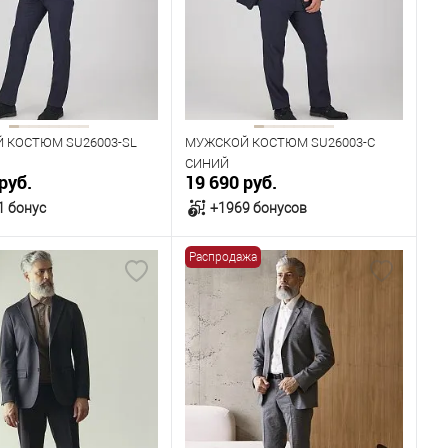
96
100
104
108
92
96
100
104
Рост
176
182
188
194
170
176
182
194
 КОСТЮМ SU26003-SL
МУЖСКОЙ КОСТЮМ SU26003-С
СИНИЙ
руб.
19 690 руб.
1 бонус
+1969 бонусов
Распродажа
В корзину
В корзину
ичии
В наличии
ица размеров
Таблица размеров
одежды
Размер одежды
96
100
104
104
108
112
116
120