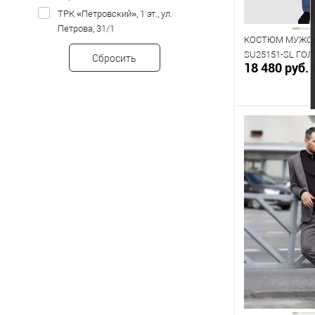
176
182
ТРК «Петровский», 1 эт., ул.
Петрова, 31/1
КОСТЮМ МУЖСК
SU25151-SL ГО
Сбросить
18 480 руб.
В к
В наличии
Таблица р
Размер одежды
92
96
112
Рост