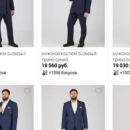
Размер одежды
Размер 
112
116
96
Рост
Рост
194
188
176
ЮМ SU26004-С
МУЖСКОЙ КОСТЮМ SU26004-R
МУЖСКОЙ
ТЕМНО-СИНИЙ
ТЕМНО-С
19 560 руб.
19 030 
сов
+1956 бонусов
+190
орзину
В корзину
В наличии
В нал
азмеров
Таблица размеров
Табл
Размер одежды
Размер 