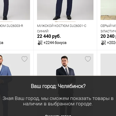
Рост
Рост
176
182
188
194
170
188
ЮМ SU26003-R
МУЖСКОЙ КОСТЮМ SU26001-С
СЕРЫЙ М
СИНИЙ
ЭЛАСТИЧ
22 440 руб.
20 240 
са
+2244 бонуса
+202
орзину
В корзину
В наличии
В нал
азмеров
Таблица размеров
Табл
Ваш город: Челябинск?
Размер одежды
Размер 
112
104
108
96
Зная Ваш город, мы сможем показать товары в
наличии в выбранном городе.
Рост
Рост