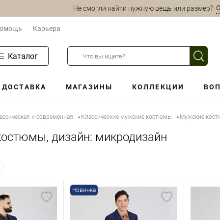
О
Не смогли найти нужную вещь или размер?
омощь
Карьера
Каталог
ДОСТАВКА
МАГАЗИНЫ
КОЛЛЕКЦИИ
ВОП
ассическая и современная
Классические мужские костюмы
Мужские кост
•
•
остюмы, дизайн: микродизайн
Новинка