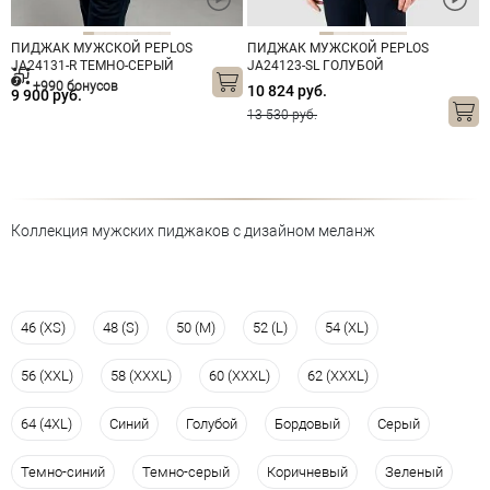
ПИДЖАК МУЖСКОЙ PEPLOS
ПИДЖАК МУЖСКОЙ PEPLOS
JA24131-R ТЕМНО-СЕРЫЙ
JA24123-SL ГОЛУБОЙ
+990 бонусов
10 824 руб.
9 900 руб.
13 530 руб.
Коллекция мужских пиджаков с дизайном меланж
46 (XS)
48 (S)
50 (M)
52 (L)
54 (XL)
56 (XXL)
58 (XXXL)
60 (XXXL)
62 (XXXL)
64 (4XL)
Синий
Голубой
Бордовый
Серый
Темно-синий
Темно-серый
Коричневый
Зеленый