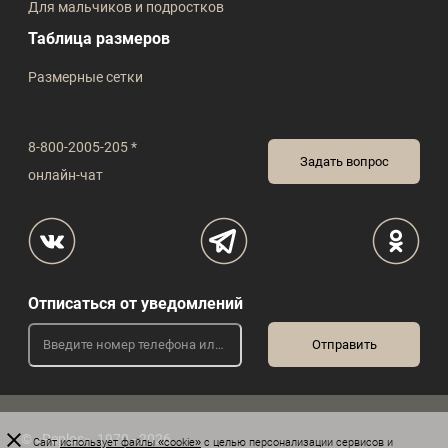
Для мальчиков и подростков
Таблица размеров
Размерные сетки
8-800-2005-205 *
Задать вопрос
онлайн-чат
Отписаться от уведомлений
© «Peplos», 1970 - 2026
Сайт
использует файлы «cookie»
с целью персонализации сервисов и