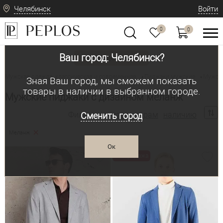
Челябинск
Войти
0
0
Ваш город: Челябинск?
Вид одежды
Мужская одежда: классическая и современная
Пиджаки мужские
Мужски
•
•
Зная Ваш город, мы сможем показать
товары в наличии в выбранном городе.
Мужские пиджаки с дизайном меланж
Фильтр по:
параметрам
наличию
Сменить город
Меланж
Ок
Распродажа