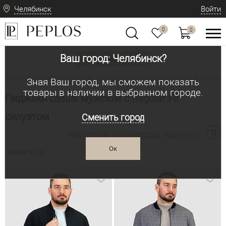
Челябинск
Войти
0
0
Ваш город: Челябинск?
Вид одежды
Мужская одежда: классическая и современная
Пиджаки мужские
Мужск
•
•
Зная Ваш город, мы сможем показать
товары в наличии в выбранном городе.
Пиджаки casual мужские с Regular Fit
силуэтом
Сменить город
Фильтр по:
параметрам
наличию
Ок
Regular Fit