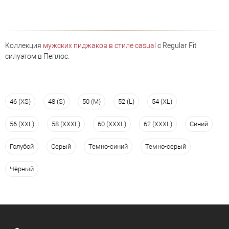
Коллекция
мужских пиджаков в стиле casual
с Regular Fit
силуэтом в Пеплос.
46 (XS)
48 (S)
50 (M)
52 (L)
54 (XL)
56 (XXL)
58 (XXXL)
60 (XXXL)
62 (XXXL)
Синий
Голубой
Серый
Темно-синий
Темно-серый
Чёрный