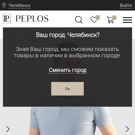
Челябинск
Войти
0
0
Мужская одежда: классическая и современная
РУБАШКА-ПОЛО МУЖСКАЯ P
•
Ваш город: Челябинск?
Зная Ваш город, мы сможем показать
товары в наличии в выбранном городе.
Сменить город
Ок