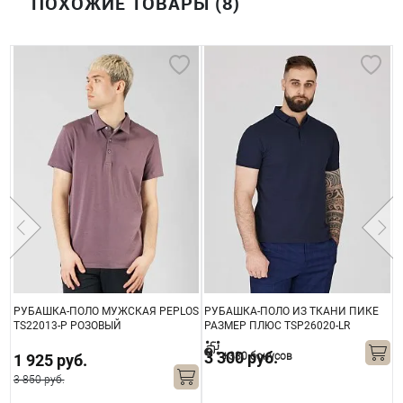
ПОХОЖИЕ ТОВАРЫ (8)
РУБАШКА-ПОЛО МУЖСКАЯ PEPLOS
РУБАШКА-ПОЛО ИЗ ТКАНИ ПИКЕ
Р
TS22013-Р РОЗОВЫЙ
РАЗМЕР ПЛЮС TSP26020-LR
T
СИНЯЯ
3 300 руб.
+330 бонусов
1 925 руб.
3 850 руб.
3