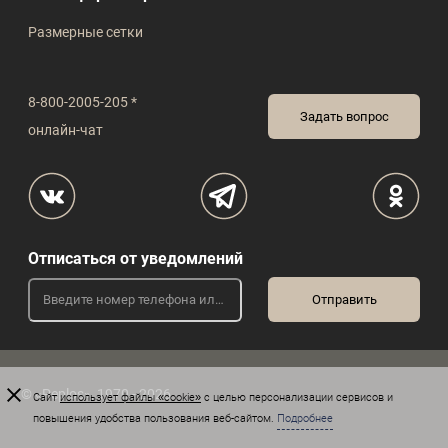
Размерные сетки
8-800-2005-205 *
Задать вопрос
онлайн-чат
Отписаться от уведомлений
© «Peplos», 1970 - 2026
Сайт
использует файлы «cookie»
с целью персонализации сервисов и
повышения удобства пользования веб-сайтом.
Подробнее