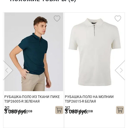
OS
РУБАШКА-ПОЛО ИЗ ТКАНИ ПИКЕ
РУБАШКА-ПОЛО НА МОЛНИИ
Р
TSP26005-R ЗЕЛЕНАЯ
TSP26015-R БЕЛАЯ
Б
3 080 руб.
3 080 руб.
+308 бонусов
+308 бонусов