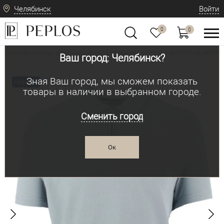
Челябинск
Войти
0
0
Мужская одежда: классическая и современная
РУБАШКА-ПОЛО НА МОЛНИИ
•
Ваш город: Челябинск?
Зная Ваш город, мы сможем показать
Новинка
товары в наличии в выбранном городе.
Сменить город
Ок