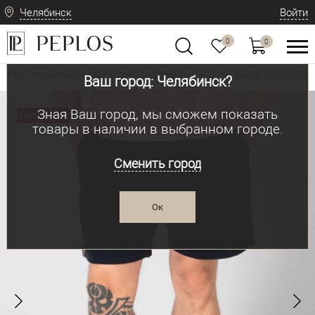
Челябинск
Войти
0
0
Мужская одежда: классическая и современная
Шорты мужские
ШОРТЫ 
•
•
Ваш город: Челябинск?
Зная Ваш город, мы сможем показать
Распродажа
товары в наличии в выбранном городе.
Сменить город
Ок