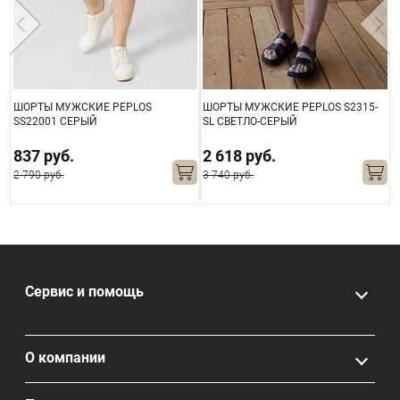
ШОРТЫ МУЖСКИЕ PEPLOS
ШОРТЫ МУЖСКИЕ PEPLOS S2315-
Ш
SS22001 СЕРЫЙ
SL СВЕТЛО-СЕРЫЙ
S
837 руб.
2 618 руб.
2 790 руб.
3 740 руб.
2
Сервис и помощь
О компании