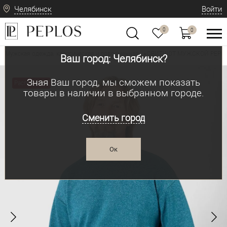
Челябинск
Войти
0
0
Мужская одежда: классическая и современная
СВИТШОТ МУЖСКОЙ PEPLO
•
Ваш город: Челябинск?
Зная Ваш город, мы сможем показать
Распродажа
товары в наличии в выбранном городе.
Сменить город
Ок