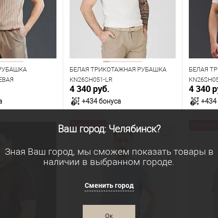
104
108
112
96
100
108
100
РУБАШКА
БЕЛАЯ ТРИКОТАЖНАЯ РУБАШКА
БЕЛАЯ Т
ЕВАЯ
KN26SH051-LR
KN26SH0
4 340 руб.
4 340 р
а
+434 бонуса
+434
Распродажа
Распрода
Ваш город: Челябинск?
орзину
В корзину
Зная Ваш город, мы сможем показать товары в
В наличии
В нал
наличии в выбранном городе.
азмеров
Таблица размеров
Табл
Размер одежды
Размер 
Сменить город
104
108
120
124
100
Ок