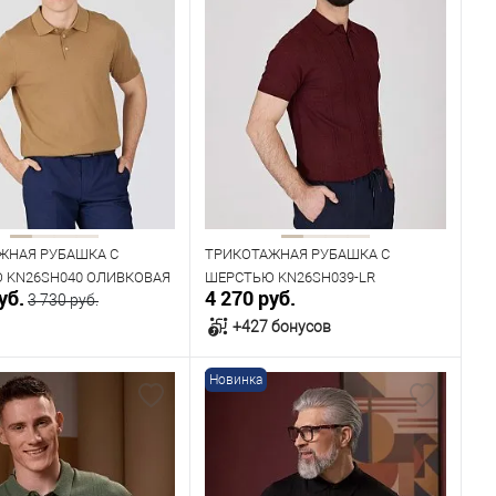
ЖНАЯ РУБАШКА С
ТРИКОТАЖНАЯ РУБАШКА С
 KN26SH040 ОЛИВКОВАЯ
ШЕРСТЬЮ KN26SH039-LR
уб.
4 270 руб.
3 730 руб.
БОРДОВАЯ
+427 бонусов
Новинка
В корзину
В корзину
ичии
В наличии
ица размеров
Таблица размеров