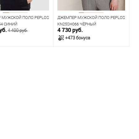
 МУЖСКОЙ ПОЛО PEPLOS
ДЖЕМПЕР МУЖСКОЙ ПОЛО PEPLOS
54 СИНИЙ
KN25SH066 ЧЁРНЫЙ
уб.
4 730 руб.
4 400 руб.
+473 бонуса
В корзину
В корзину
ичии
В наличии
ица размеров
Таблица размеров
одежды
Размер одежды
100
104
108
112
96
100
104
108
112