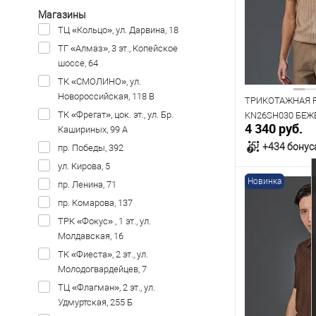
Показать ещё 4
96
100
Магазины
ТЦ «Кольцо», ул. Дарвина, 18
ТГ «Алмаз», 3 эт., Копейское
шоссе, 64
ТК «СМОЛИНО», ул.
Новороссийская, 118 В
ТРИКОТАЖНАЯ 
ТК «Фрегат», цок. эт., ул. Бр.
KN26SH030 БЕЖ
4 340 руб.
Кашириных, 99 А
+434 бонус
пр. Победы, 392
ул. Кирова, 5
Новинка
пр. Ленина, 71
В к
пр. Комарова, 137
ТРК «Фокус» , 1 эт., ул.
В наличии
Молдавская, 16
Таблица р
ТК «Фиеста», 2 эт., ул.
Размер одежды
Молодогвардейцев, 7
ТЦ «Флагман», 2 эт., ул.
96
100
Удмуртская, 255 Б