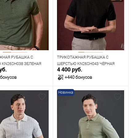
одежды
Размер одежды
100
104
108
116
124
ЖНАЯ РУБАШКА С
ТРИКОТАЖНАЯ РУБАШКА С
 KN26SH038 ЗЕЛЕНАЯ
ШЕРСТЬЮ KN26SH043 ЧЁРНАЯ
уб.
4 400 руб.
 бонусов
+440 бонусов
Новинка
В корзину
В корзину
ичии
В наличии
ица размеров
Таблица размеров
одежды
Размер одежды