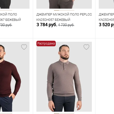
КОЙ ПОЛО
ДЖЕМПЕР МУЖСКОЙ ПОЛО PEPLOS
ДЖЕМПЕР
067 БЕЖЕВЫЙ
KN25SH057 БЕЖЕВЫЙ
KN25SH0
3 784 руб.
3 520 р
730 руб.
4 730 руб.
Распродажа
орзину
В корзину
В наличии
В нал
азмеров
Таблица размеров
Табл
Размер одежды
Размер 
108
112
108
96