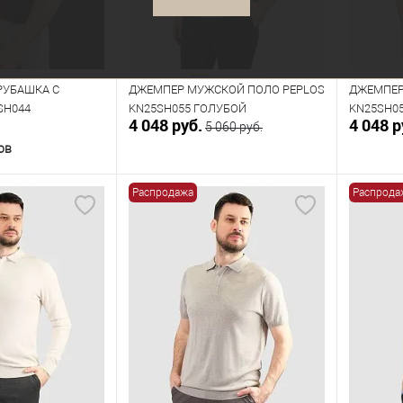
РУБАШКА С
ДЖЕМПЕР МУЖСКОЙ ПОЛО PEPLOS
ДЖЕМПЕР
SH044
KN25SH055 ГОЛУБОЙ
KN25SH0
4 048 руб.
4 048 р
5 060 руб.
ов
Распродажа
Распрода
орзину
В корзину
В наличии
В нал
азмеров
Таблица размеров
Табл
Размер одежды
Размер 
104
108
112
96
100
104
108