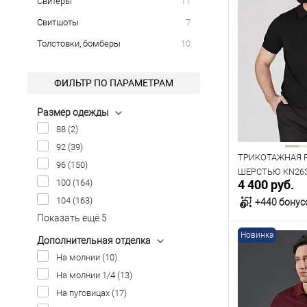
Свитеры
11
Свитшоты
7
Толстовки, бомберы
10
ФИЛЬТР ПО ПАРАМЕТРАМ
Размер одежды
88
(2)
92
(39)
ТРИКОТАЖНАЯ 
96
(150)
ШЕРСТЬЮ KN26
4 400 руб.
100
(164)
104
(163)
+440 бонус
Показать ещё 5
Новинка
Дополнительная отделка
В к
На молнии
(10)
На молнии 1/4
(13)
В наличии
На пуговицах
(17)
Таблица р