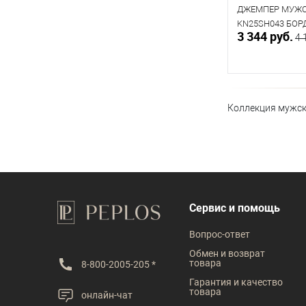
ДЖЕМПЕР МУЖС
KN25SH043 БО
3 344 руб.
4 
В к
Коллекция мужско
В наличии
Таблица р
Размер одежды
96
100
Сервис и помощь
Вопрос-ответ
Обмен и возврат
товара
8-800-2005-205 *
Гарантия и качество
товара
онлайн-чат