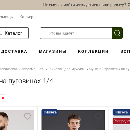
О
Не смогли найти нужную вещь или размер?
омощь
Карьера
Каталог
ДОСТАВКА
МАГАЗИНЫ
КОЛЛЕКЦИИ
ВОП
ассическая и современная
Трикотаж для мужчин
Мужской трикотаж на пу
•
•
на пуговицах 1/4
Новинка
Новинка
Распрода