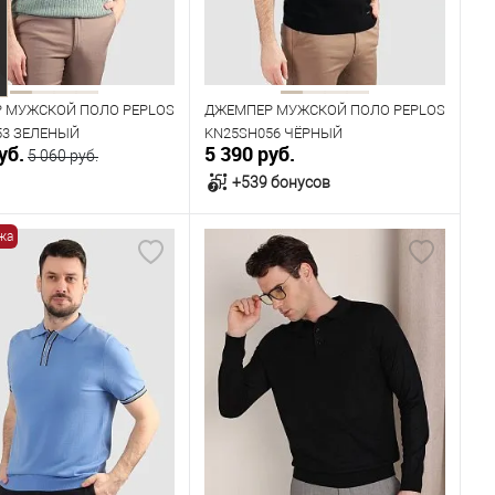
 МУЖСКОЙ ПОЛО PEPLOS
ДЖЕМПЕР МУЖСКОЙ ПОЛО PEPLOS
53 ЗЕЛЕНЫЙ
KN25SH056 ЧЁРНЫЙ
уб.
5 390 руб.
5 060 руб.
+539 бонусов
жа
В корзину
В корзину
ичии
В наличии
ица размеров
Таблица размеров
одежды
Размер одежды
112
108
112