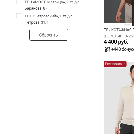
ТРЦ «МОЛЛ Матрица», 2 эт., ул.
Баранова, 87
ТРК «Петровский», 1 эт., ул.
Петрова, 31/1
ТРИКОТАЖНАЯ 
Сбросить
ШЕРСТЬЮ KN26
4 400 руб.
КОРИЧНЕВАЯ
+440 бонус
Распродажа
В к
В наличии
Таблица р
Размер одежды
96
100