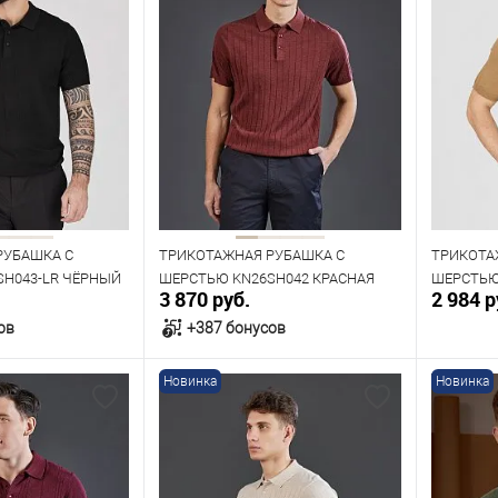
РУБАШКА С
ТРИКОТАЖНАЯ РУБАШКА С
ТРИКОТА
SH043-LR ЧЁРНЫЙ
ШЕРСТЬЮ KN26SH042 КРАСНАЯ
ШЕРСТЬЮ
3 870 руб.
2 984 р
ов
+387 бонусов
Новинка
Новинка
орзину
В корзину
В наличии
В нал
азмеров
Таблица размеров
Табл