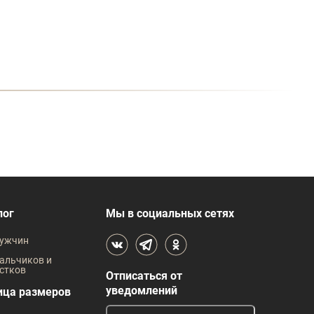
лог
Мы в социальных сетях
ужчин
альчиков и
стков
Отписаться от
уведомлений
ица размеров