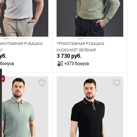
104
108
96
100
104
108
112
РИКОТАЖНАЯ РУБАШКА
ТРИКОТАЖНАЯ РУБАШКА
51
KN26SH057 ЗЕЛЕНАЯ
уб.
3 730 руб.
 бонуса
+373 бонуса
жа
В корзину
В корзину
ичии
В наличии
ица размеров
Таблица размеров
одежды
Размер одежды
104
108
100
104
108
112