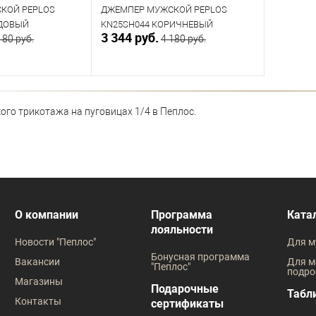
КОЙ PEPLOS
ДЖЕМПЕР МУЖСКОЙ PEPLOS
РДОВЫЙ
KN25SH044 КОРИЧНЕВЫЙ
3 344 руб.
180 руб.
4 180 руб.
орзину
В корзину
го трикотажа на пуговицах 1/4 в Пеплос.
В наличии
азмеров
Таблица размеров
Размер одежды
104
108
112
96
100
112
О компании
Программа
Ката
лояльности
Новости "Пеплос"
Для м
Бонусная программа
Вакансии
Для м
"Пеплос"
подро
Магазины
Подарочные
Табл
Контакты
сертификаты