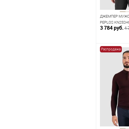
ДЖЕМПЕР МУЖС
PEPLOS KN25SH
3 784 руб.
4 
Распродажа
В к
В наличии
Таблица р
Размер одежды
96
104