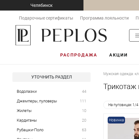
Челябинск
Подарочные сертификаты
Программа лояльности
П
РАСПРОДАЖА
АКЦИИ
Мужская одежда: кл
УТОЧНИТЬ РАЗДЕЛ
Трикотаж 
Водолазки
44
Джемперы, пуловеры
111
На пуговицах 1/4
Жилеты
10
Кардиганы
20
Новинка
Рубашки-Поло
63