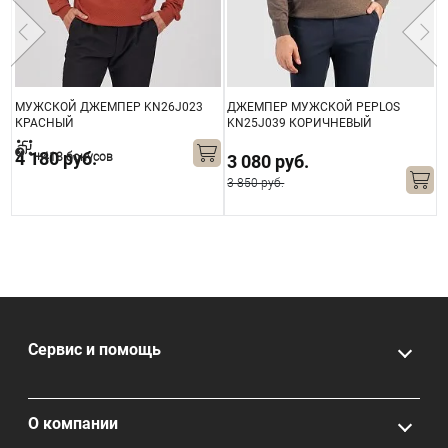
МУЖСКОЙ ДЖЕМПЕР KN26J023
ДЖЕМПЕР МУЖСКОЙ PEPLOS
Д
КРАСНЫЙ
KN25J039 КОРИЧНЕВЫЙ
K
4 180 руб.
+418 бонусов
3 080 руб.
3 850 руб.
4
Сервис и помощь
О компании