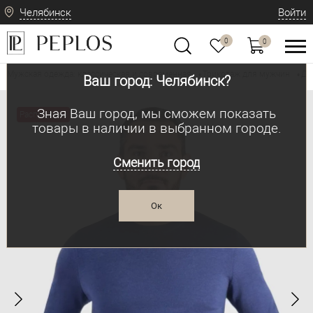
Челябинск
Войти
0
0
Мужская одежда: классическая и современная
Трикотаж для мужчин
Дж
•
•
Ваш город: Челябинск?
Зная Ваш город, мы сможем показать
Распродажа
товары в наличии в выбранном городе.
Сменить город
Ок