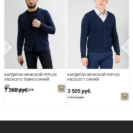
КАРДИГАН МУЖСКОЙ PEPLOS
КАРДИГАН МУЖСКОЙ PEPLOS
К
KN24C010 ТЕМНО-СИНИЙ
KN22C011 СИНИЙ
K
7 260 руб.
+726 бонусов
3 505 руб.
7 010 руб.
8