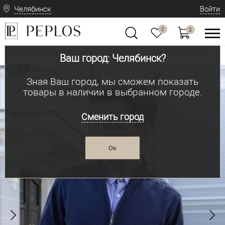
Челябинск
Войти
0
0
Мужская одежда: классическая и современная
Трикотаж для мужчин
Ка
•
•
Ваш город: Челябинск?
Зная Ваш город, мы сможем показать
товары в наличии в выбранном городе.
Сменить город
Ок