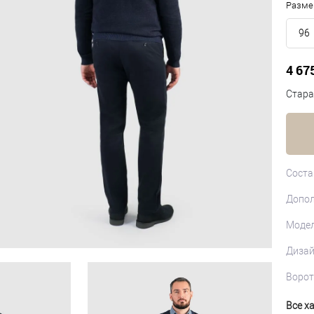
Разме
96
4 67
Стара
Соста
Допол
Моде
Диза
Ворот
Все х