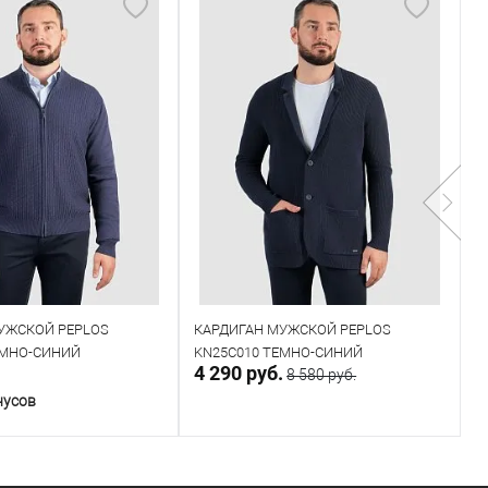
УЖСКОЙ PEPLOS
КАРДИГАН МУЖСКОЙ PEPLOS
К
ЕМНО-СИНИЙ
KN25C010 ТЕМНО-СИНИЙ
K
.
4 290 руб.
4
8 580 руб.
нусов
В корзину
В корзину