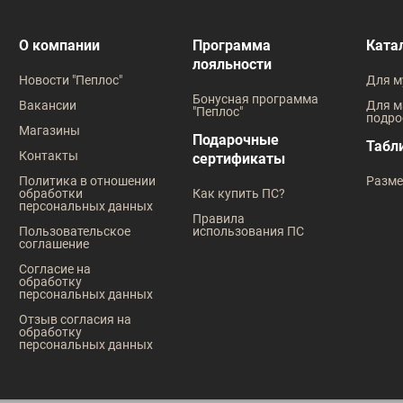
В наличии
В наличии
О компании
Программа
Ката
лояльности
Таблица размеров
Таблица
Новости "Пеплос"
Для м
Размер одежды
Размер оде
Бонусная программа
Вакансии
Для м
"Пеплос"
подро
104
108
96
104
108
112
96
108
Магазины
Подарочные
Табл
Контакты
сертификаты
Политика в отношении
Разме
обработки
Как купить ПС?
персональных данных
Правила
Пользовательское
использования ПС
соглашение
Согласие на
обработку
персональных данных
Отзыв согласия на
обработку
персональных данных