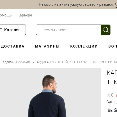
О
Не смогли найти нужную вещь или размер?
омощь
Карьера
Каталог
ДОСТАВКА
МАГАЗИНЫ
КОЛЛЕКЦИИ
ВОП
Кардиганы мужские
КАРДИГАН МУЖСКОЙ PEPLOS KN25C013 ТЕМНО-СИН
•
•
КА
ТЕ
0
Артик
Выбе