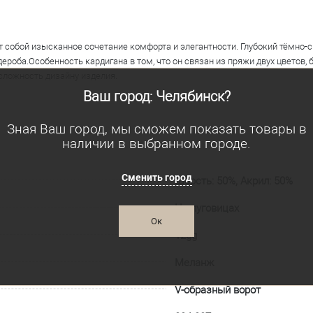
т собой изысканное сочетание комфорта и элегантности. Глубокий тёмно
роба.Особенность кардигана в том, что он связан из пряжи двух цветов,
 сложность дизайну изделия.
Ваш город: Челябинск?
Зная Ваш город, мы сможем показать товары в
наличии в выбранном городе.
Сменить город
Шерсть: 50%, Акрил: 50%
На пуговицах
Ок
12gg
Меланж
V-образный ворот