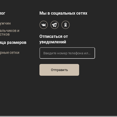
В наличии
лог
Мы в социальных сетях
 размеров
Таблица размеров
ужчин
жды
Размер одежды
Р
альчиков и
стков
Отписаться от
112
96
100
104
108
112
уведомлений
ица размеров
рные сетки