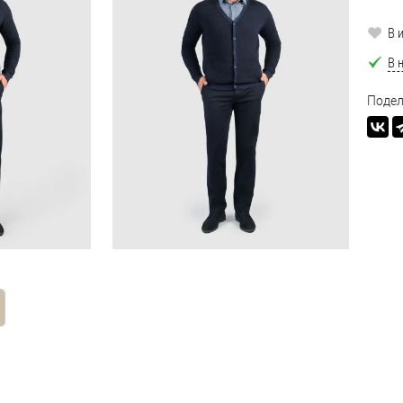
В 
В 
Подел