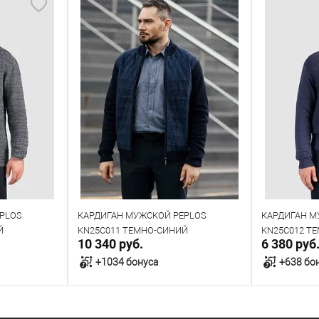
PLOS
КАРДИГАН МУЖСКОЙ PEPLOS
КАРДИГАН М
Й
KN25C011 ТЕМНО-СИНИЙ
KN25C012 Т
10 340 руб.
6 380 руб
+1034 бонуса
+638 бо
у
В корзину