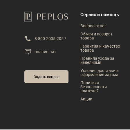
В наличии
В наличии
Сервис и помощь
Таблица размеров
Таблица размеров
Вопрос-ответ
Размер одежды
Размер одежды
Обмен и возврат
товара
8-800-2005-205 *
96
100
104
92
96
100
Гарантия и качество
товара
онлайн-чат
112
116
Правила ухода за
изделиями
Условия доставки и
оформление заказа
Задать вопрос
Политика
безопасности
платежей
Акции