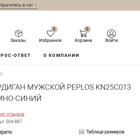
братитесь в чат ↓
0
0
Заказы
Избранное
Корзина
Войти
РОС-ОТВЕТ
О КОМПАНИИ
ИЙ
РДИГАН МУЖСКОЙ PEPLOS KN25C013
МНО-СИНИЙ
нет отзывов
ул:
004-887
рите:
Таблица размеров