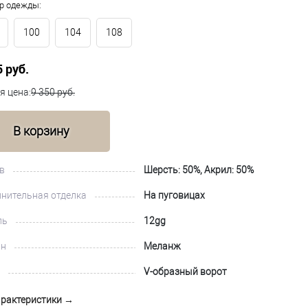
р одежды:
100
104
108
5 руб.
я цена:
9 350 руб.
В корзину
в
Шерсть: 50%, Акрил: 50%
нительная отделка
На пуговицах
ль
12gg
йн
Меланж
V-образный ворот
арактеристики →