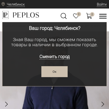
Челябинск
Войти
0
0
Мужская одежда: классическая и современная
Трикотаж для мужчин
Ка
•
•
Ваш город: Челябинск?
Зная Ваш город, мы сможем показать
товары в наличии в выбранном городе.
Сменить город
Ок