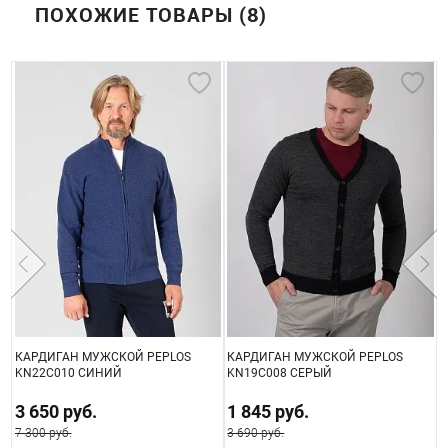
ПОХОЖИЕ ТОВАРЫ (8)
КАРДИГАН МУЖСКОЙ PEPLOS
КАРДИГАН МУЖСКОЙ PEPLOS
К
KN22C010 СИНИЙ
KN19C008 СЕРЫЙ
K
3 650 руб.
1 845 руб.
7 300 руб.
3 690 руб.