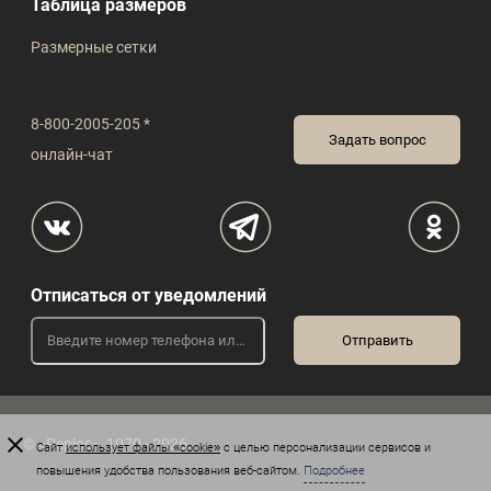
Таблица размеров
Размерные сетки
8-800-2005-205 *
Задать вопрос
онлайн-чат
Отписаться от уведомлений
© «Peplos», 1970 - 2026
Сайт
использует файлы «cookie»
с целью персонализации сервисов и
повышения удобства пользования веб-сайтом.
Подробнее