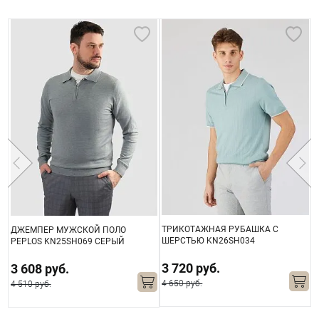
ТРИКОТАЖНАЯ РУБАШКА С
ДЖЕМПЕР МУЖСКОЙ ПОЛО
ШЕРСТЬЮ KN26SH034
М
PEPLOS KN25SH069 СЕРЫЙ
БИРЮЗОВАЯ
3 720 руб.
3 608 руб.
4 650 руб.
4
4 510 руб.