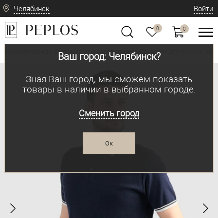
Челябинск
Войти
0
0
Мужская одежда: классическая и современная
Трикотаж для мужчин
Му
•
•
Ваш город: Челябинск?
Зная Ваш город, мы сможем показать
товары в наличии в выбранном городе.
Сменить город
Ок