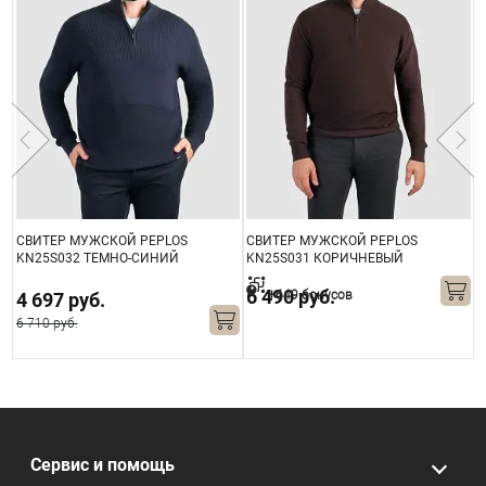
СВИТЕР МУЖСКОЙ PEPLOS
СВИТЕР МУЖСКОЙ PEPLOS
М
KN25S032 ТЕМНО-СИНИЙ
KN25S031 КОРИЧНЕВЫЙ
6 490 руб.
+649 бонусов
4 697 руб.
6 710 руб.
Сервис и помощь