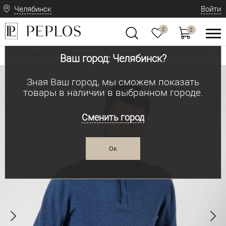
Челябинск
Войти
0
0
Мужская одежда: классическая и современная
Трикотаж для мужчин
Тр
•
•
Ваш город: Челябинск?
Зная Ваш город, мы сможем показать
товары в наличии в выбранном городе.
Сменить город
Ок