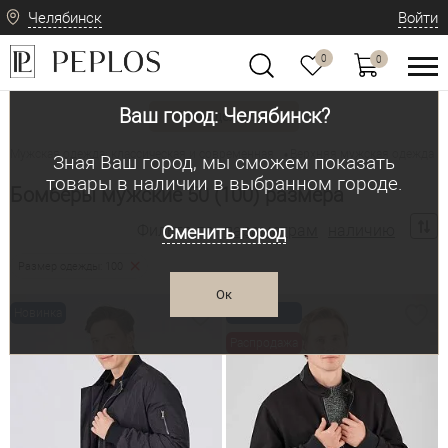
Челябинск
Войти
0
0
Ваш город: Челябинск?
Вид одежды
Мужская одежда: классическая и современная
Верхняя мужская одежда
•
•
Зная Ваш город, мы сможем показать
товары в наличии в выбранном городе.
Бомберы мужские 50 (100) размера
Фильтр по:
параметрам
наличию
Сменить город
Размер одежды: 100
Ок
Новинка
Новинка
Распродажа