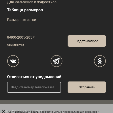
Для мальчиков и подростков
Таблица размеров
Размерные сетки
8-800-2005-205 *
Задать вопрос
онлайн-чат
Отписаться от уведомлений
© «Peplos», 1970 - 2026
Сайт
использует файлы «cookie»
с целью персонализации сервисов и