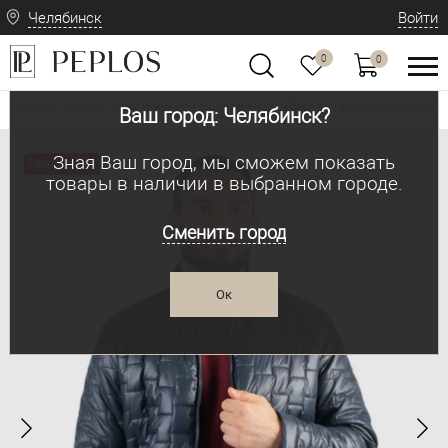
Челябинск
Войти
0
0
Мужская одежда: классическая и современная
Верхняя мужская одежда
•
•
Ваш город: Челябинск?
Зная Ваш город, мы сможем показать
Распродажа
товары в наличии в выбранном городе.
Сменить город
Ок