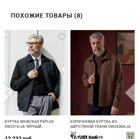
ПОХОЖИЕ ТОВАРЫ (8)
КУРТКА МУЖСКАЯ PEPLOS
КОРИЧНЕВАЯ КУРТКА ИЗ
С
OW2516-JА ЧЁРНЫЙ
ШЕРСТЯНОЙ ТКАНИ OW26304-JА
З
16 500 руб.
+1650 бонусов
12 232 руб.