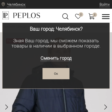
Челябинск
Войти
0
0
Мужская одежда: классическая и современная
Верхняя мужская одежда
•
•
Ваш город: Челябинск?
Зная Ваш город, мы сможем показать
Распродажа
товары в наличии в выбранном городе.
Сменить город
Ок