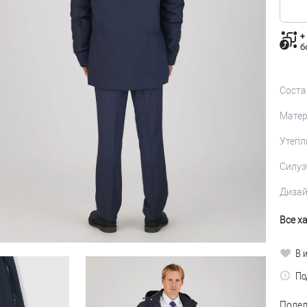
+
б
Соста
Матер
Утепл
Силуэ
Диза
Все х
В 
По
Подел