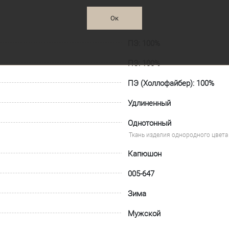
Ок
ПЭ: 100%
ПЭ: 100%
ПЭ (Холлофайбер): 100%
Удлиненный
Однотонный
Ткань изделия однородного цвета 
Капюшон
005-647
Зима
Мужской