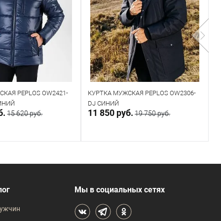
СКАЯ PEPLOS OW2421-
КУРТКА МУЖСКАЯ PEPLOS OW2306-
К
ИНИЙ
DJ СИНИЙ
D
б.
11 850 руб.
7
15 620 руб.
19 750 руб.
В корзину
В корзину
В наличии
лог
Мы в социальных сетях
 размеров
Таблица размеров
ужчин
жды
Размер одежды
Р