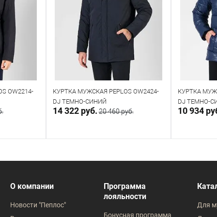
OS OW2214-
КУРТКА МУЖСКАЯ PEPLOS OW2424-
КУРТКА МУЖ
DJ ТЕМНО-СИНИЙ
DJ ТЕМНО-С
14 322 руб.
10 934 ру
б.
20 460 руб.
прос
Направить запрос
Под заказ
В наличии
О компании
Программа
Ката
лояльности
Таблица размеров
Таблица
Новости "Пеплос"
Для м
Размер оде
Бонусная программа