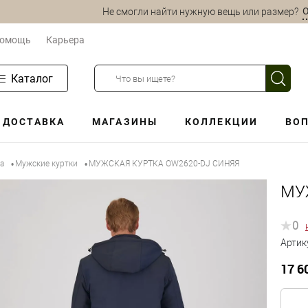
О
Не смогли найти нужную вещь или размер?
омощь
Карьера
Каталог
ДОСТАВКА
МАГАЗИНЫ
КОЛЛЕКЦИИ
ВОП
а
Мужские куртки
МУЖСКАЯ КУРТКА OW2620-DJ СИНЯЯ
•
•
МУ
0
Артик
17 6