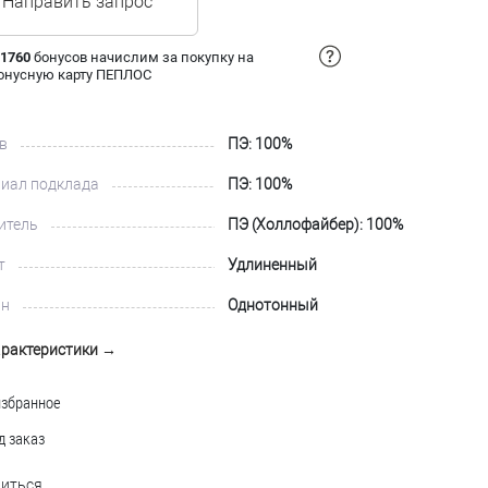
Направить запрос
 1760
бонусов начислим за покупку на
онусную карту ПЕПЛОС
в
ПЭ: 100%
иал подклада
ПЭ: 100%
итель
ПЭ (Холлофайбер): 100%
т
Удлиненный
йн
Однотонный
арактеристики →
избранное
д заказ
иться