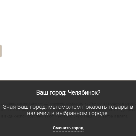
Ваш город: Челябинск?
уровых зимних дней – удлиненную мужскую куртку, сочетающую в себе с
Зная Ваш город, мы сможем показать товары в
холлофайбера (200 гр. в основной части и 150 гр. в рукавах), но и подче
наличии в выбранном городе.
в виде кнопок обеспечивают максимальную защиту от ветра и влаги.
Сменить город