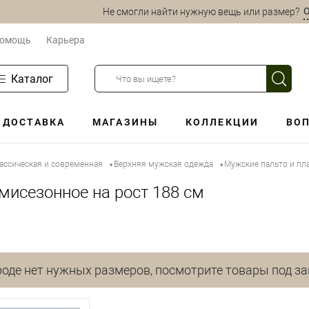
О
Не смогли найти нужную вещь или размер?
омощь
Карьера
Каталог
ДОСТАВКА
МАГАЗИНЫ
КОЛЛЕКЦИИ
ВОП
ассическая и современная
Верхняя мужская одежда
Мужские пальто и пл
•
•
мисезонное на рост 188 см
оде нет нужных размеров, посмотрите товары под за