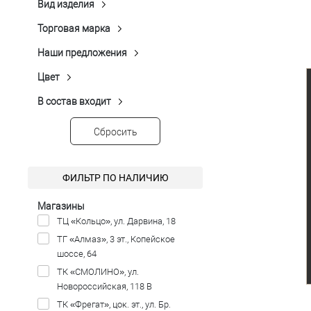
Показать ещё 4
Вид изделия
Однотонная Гладь
(3)
Пальто
(30)
Отложной воротник с лацканами
Под заказ
Показать ещё 3
(25)
Торговая марка
Peplos
(30)
Таблица р
Наши предложения
Новинка
(10)
Распродажа
(9)
Цвет
Бежевый
(3)
Коричневый
(1)
В состав входит
Акрил
(6)
Мультиколор
(1)
Альпака
(3)
Сбросить
Рыжий
(2)
Ацетат
(1)
Серый
(9)
Вискоза
(22)
Показать ещё 4
ФИЛЬТР ПО НАЛИЧИЮ
Нейлон
(2)
Показать ещё 3
Магазины
ТЦ «Кольцо», ул. Дарвина, 18
ТГ «Алмаз», 3 эт., Копейское
шоссе, 64
ТК «СМОЛИНО», ул.
Новороссийская, 118 В
ТК «Фрегат», цок. эт., ул. Бр.