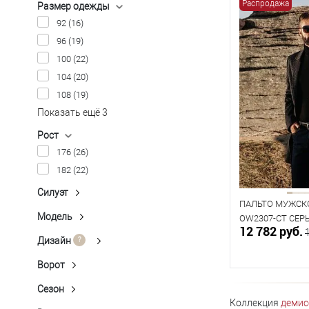
Распродажа
Размер одежды
92
(16)
96
(19)
100
(22)
104
(20)
108
(19)
Показать ещё 3
Рост
176
(26)
182
(22)
Силуэт
Оверсайз
(3)
ПАЛЬТО МУЖСК
Полуприлегающий
(22)
Модель
OW2307-CT СЕР
П-553
(3)
12 782 руб.
Прямой
(5)
П-555
(1)
Дизайн
Ёлочка
(5)
П-563
(1)
Клетка контрастная
(1)
Ворот
Воротник с лацканами без
П-566-6
(17)
Меланж
(5)
отворотов
(1)
Сезон
Направи
П-566-6-OV
(1)
Демисезон
(30)
Микродизайн
(3)
Отложной воротник
(4)
Коллекция
демис