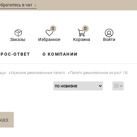
братитесь в чат ↓
0
0
Заказы
Избранное
Корзина
Войти
РОС-ОТВЕТ
О КОМПАНИИ
ащи
Мужские демисезонные пальто
Пальто демисезонное на рост 188 см
•
•
каз: