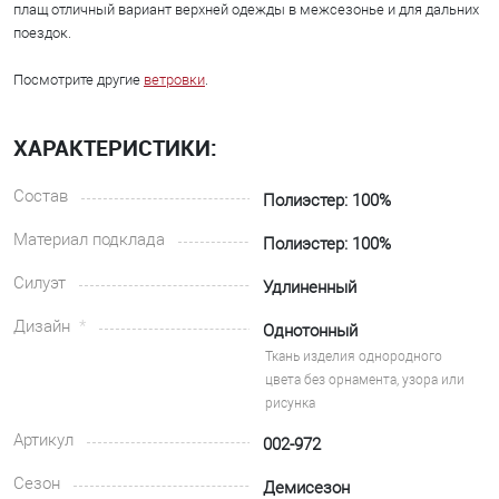
плащ отличный вариант верхней одежды в межсезонье и для дальних
поездок.
Посмотрите другие
ветровки
.
ХАРАКТЕРИСТИКИ:
Состав
Полиэстер: 100%
Материал подклада
Полиэстер: 100%
Силуэт
Удлиненный
Дизайн
Однотонный
Ткань изделия однородного
цвета без орнамента, узора или
рисунка
Артикул
002-972
Сезон
Демисезон