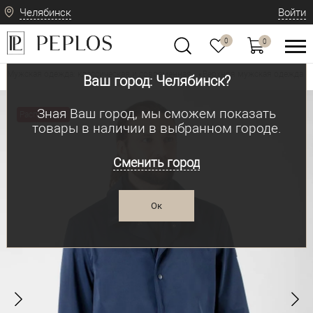
Челябинск
Войти
0
0
Мужская одежда: классическая и современная
Верхняя мужская одежда
•
•
Ваш город: Челябинск?
Зная Ваш город, мы сможем показать
Распродажа
товары в наличии в выбранном городе.
Сменить город
Ок