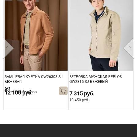
ЗАМШЕВАЯ КУРТКА OW26303-SJ
ВЕТРОВКА МУЖСКАЯ PEPLOS
В
БЕЖЕВАЯ
OW2315-SJ БЕЖЕВЫЙ
O
12 100 руб.
+1210 бонусов
7 315 руб.
10 450 руб.
1